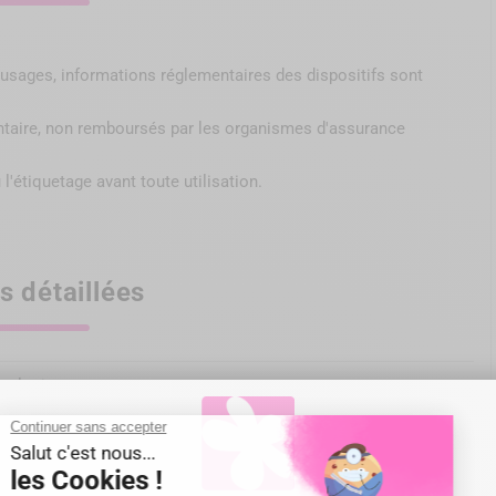
s, usages, informations réglementaires des dispositifs sont
ntaire, non remboursés par
les organismes d'assurance
 l'étiquetage avant toute utilisation.
s détaillées
hnologies
C/275°F