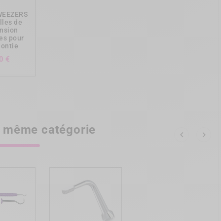
WEEZERS
lles de
nsion
es pour
ontie
Prix
0 €
la même catégorie

