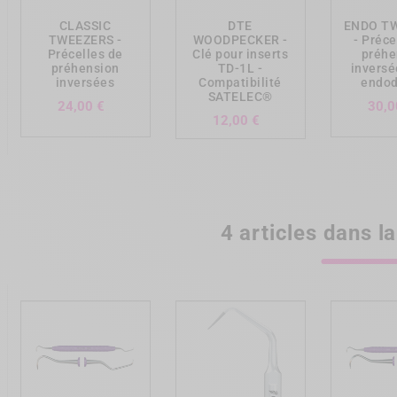
CLASSIC
DTE
ENDO T
TWEEZERS -
WOODPECKER -
- Préce
Précelles de
Clé pour inserts
préhe
préhension
TD-1L -
inversé
inversées
Compatibilité
endod
SATELEC®
Prix
24,00 €
30,0
Prix
12,00 €
4 articles dans 