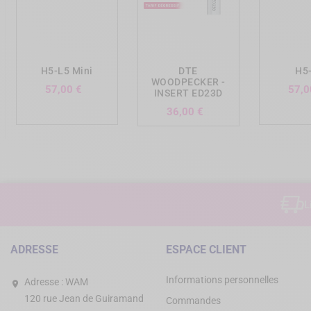
add_shopping_cart
add_shopping_cart
add_shopp
H5-L5 Mini
DTE
H5
WOODPECKER -
Prix
57,00 €
57,0
INSERT ED23D
Prix
36,00 €
L
ADRESSE
ESPACE CLIENT
Informations personnelles
Adresse :
WAM
120 rue Jean de Guiramand
Commandes