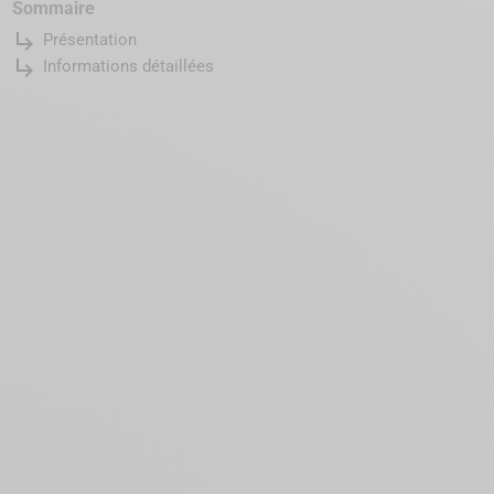
Sommaire
subdirectory_arrow_right
Présentation
subdirectory_arrow_right
Informations détaillées