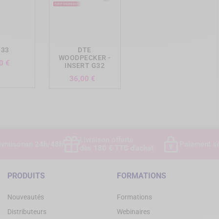
ing_cart
add_shopping_cart
-33
DTE
WOODPECKER -
Prix
0 €
INSERT G32
Prix
36,00 €
Livraison offerte
ivraison
en 24h/48h
Paiement sé
dès 180 € TTC d'achat
PRODUITS
FORMATIONS
Nouveautés
Formations
Distributeurs
Webinaires