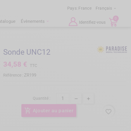
Pays:
France
Français

0
atalogue
Évènements
Identifiez-vous
Sonde UNC12
34,58 €
TTC
ZR199
Référence :
Quantité :
add_shopping_cart
Ajouter au panier
favorite_border