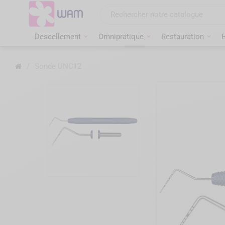
Aller
au
contenu
Descellement
Omnipratique
Restauration
Accueil
/
Sonde UNC12