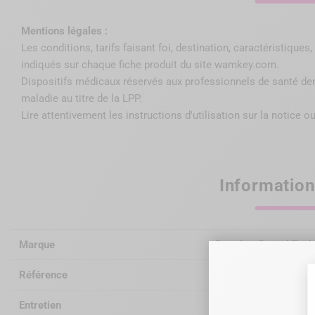
Mentions légales :
Les conditions, tarifs faisant foi, destination, caractéristique
indiqués sur chaque fiche produit du site wamkey.com.
Dispositifs médicaux réservés aux professionnels de santé de
maladie au titre de la LPP
.
Lire attentivement les instructions d'utilisation sur la notice ou
Information
Marque
Paradise Dental Tec
Référence
ZR199
Entretien
autoclavable à 135°