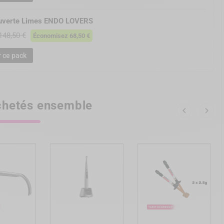
ouverte Limes ENDO LOVERS
148,50 €
Économisez 68,50 €
r ce pack
hetés ensemble


ing_cart
add_shopping_cart