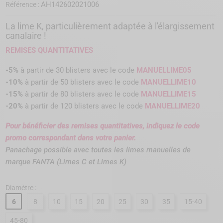
AH142602021006
Référence :
La lime K, particulièrement adaptée à l'élargissement
canalaire !
REMISES QUANTITATIVES
-5%
à partir de 30 blisters avec le code
MANUELLIME05
-10%
à partir de 50 blisters avec le code
MANUELLIME
10
-15%
à partir de 80 blisters avec le code
MANUELLIME
15
-20%
à partir de 120 blisters avec le code
MANUELLIME
20
Pour bénéficier des remises quantitatives, indiquez le code
promo correspondant dans votre panier.
Panachage possible avec toutes les limes manuelles de
marque FANTA (Limes C et Limes K)
Diamètre :
6
8
10
15
20
25
30
35
15-40
45-80