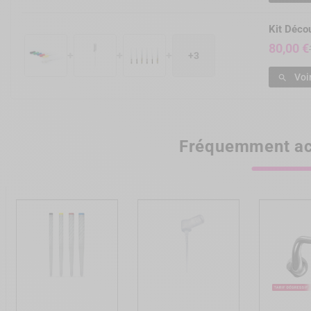
Kit Déc
80,00 €
+
+
+
+3
Voi

Fréquemment ac
add_shopping_cart
add_shopping_cart
add_shopp