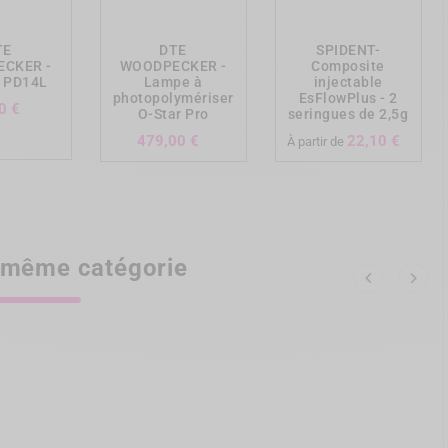
TE
DTE
SPIDENT-
CKER -
WOODPECKER -
Composite
 PD14L
Lampe à
injectable
photopolymériser
EsFlowPlus - 2
Prix
0 €
O-Star Pro
seringues de 2,5g
Prix
Prix
479,00 €
22,10 €
À partir de
a même catégorie

