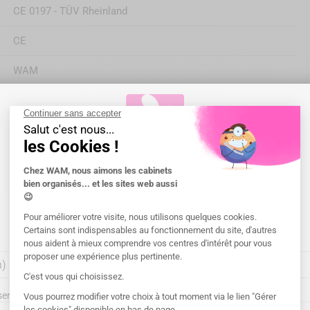
CE 0197 - TÜV Rheinland
CE
WAM
rez aussi


Bienvenue chez WAM !
Merci de sélectionner le pays pour la
livraison
.
ront-elles livrées ?