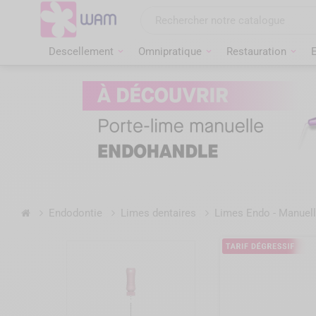
Aller
au
contenu
Descellement
Omnipratique
Restauration
Accueil
Endodontie
Limes dentaires
Limes Endo - Manuel