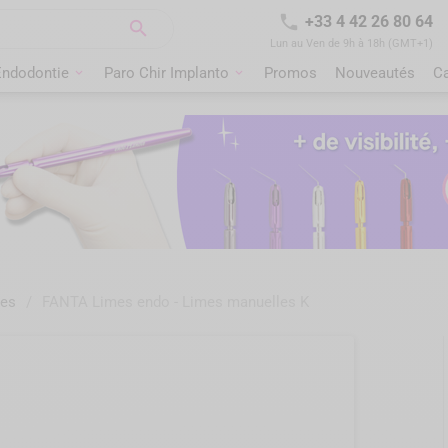

+33 4 42 26 80 64

Lun au Ven de 9h à 18h (GMT+1)
Endodontie
Paro Chir Implanto
Promos
Nouveautés
C
les
/
FANTA Limes endo - Limes manuelles K