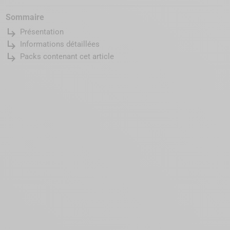
Sommaire
subdirectory_arrow_right
Présentation
subdirectory_arrow_right
Informations détaillées
subdirectory_arrow_right
Packs contenant cet article