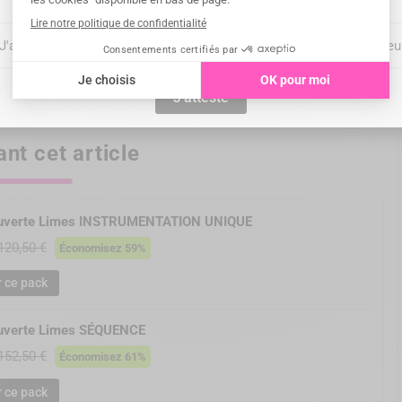
"J'atteste", vous confirmez être un professionnel de santé du secteu
J'atteste
nt cet article
ouverte Limes INSTRUMENTATION UNIQUE
120,50 €
Économisez 59%
r ce pack
ouverte Limes SÉQUENCE
152,50 €
Économisez 61%
r ce pack