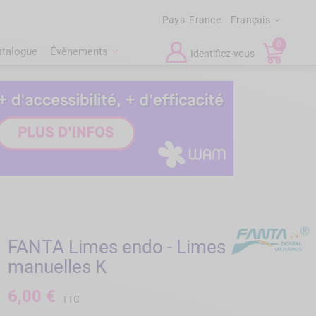
Pays:
France
Français

0
atalogue
Évènements
Identifiez-vous
FANTA Limes endo - Limes
manuelles K
6,00 €
TTC