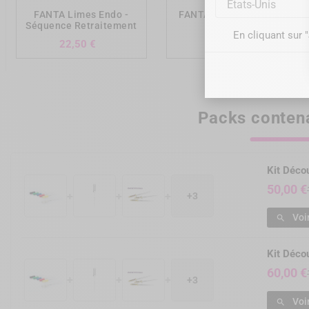
États-Unis
FANTA Limes Endo -
FANTA Limes Endo - F-
Séquence Retraitement
One
En cliquant sur 
Prix
Prix
22,50 €
26,00 €
Packs contena
Kit Déc
50,00 €
+
+
+
+3
Voi

Kit Déc
60,00 €
+
+
+
+3
Voi
