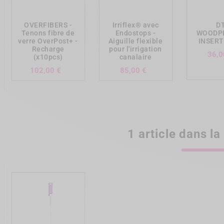
OVERFIBERS -
Irriflex® avec
D
Tenons fibre de
Endostops -
WOODPE
verre OverPost+ -
Aiguille flexible
INSERT
Recharge
pour l'irrigation
36,0
(x10pcs)
canalaire
Prix
Prix
102,00 €
85,00 €
1 article dans l