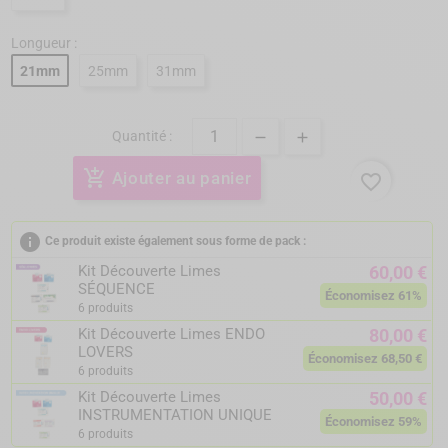
Longueur :
21mm
25mm
31mm
Quantité :
add_shopping_cart
Ajouter au panier
favorite_border
info
Ce produit existe également sous forme de pack :
Kit Découverte Limes
60,00 €
SÉQUENCE
Économisez 61%
6 produits
Kit Découverte Limes ENDO
80,00 €
LOVERS
Économisez 68,50 €
6 produits
Kit Découverte Limes
50,00 €
INSTRUMENTATION UNIQUE
Économisez 59%
6 produits