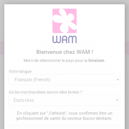
Aller
au
contenu

0

Identifiez-vous
Bienvenue chez WAM !
Merci de sélectionner le pays pour la
livraison
.
Accueil
Omnipratique
Miroirs
Votre langue
Miroirs dentaires
Où les marchandises seront-elles livrées ?
États-Unis
Filtrer
Il y a 32 produits.
En cliquant sur "J'atteste", vous confirmez être un
Pertinence

professionnel de santé du secteur bucco-dentaire.