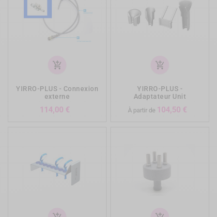
add_shopping_cart
add_shopping_cart
YIRRO-PLUS - Connexion
YIRRO-PLUS -
externe
Adaptateur Unit
Prix
Prix
114,00 €
104,50 €
À partir de