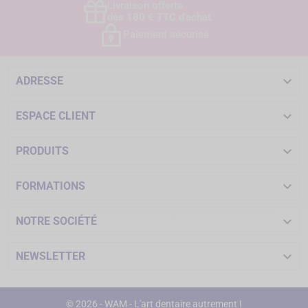
Livraison offerte
dès 180 € TTC d'achat
Paiement sécurisé

ADRESSE

ESPACE CLIENT

PRODUITS

FORMATIONS

NOTRE SOCIÉTÉ

NEWSLETTER
© 2026 - WAM - L'art dentaire autrement !