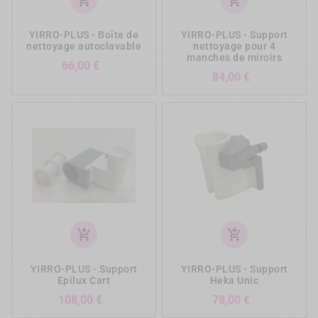
add_shopping_cart
add_shopping_cart
YIRRO-PLUS - Boîte de
YIRRO-PLUS - Support
nettoyage autoclavable
nettoyage pour 4
manches de miroirs
Prix
66,00 €
Prix
84,00 €
add_shopping_cart
add_shopping_cart
YIRRO-PLUS - Support
YIRRO-PLUS - Support
Epilux Cart
Heka Unic
Prix
Prix
108,00 €
78,00 €