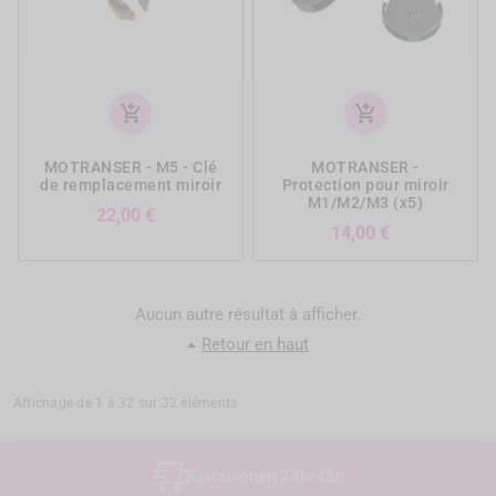
add_shopping_cart
add_shopping_cart
MOTRANSER - M5 - Clé
MOTRANSER -
de remplacement miroir
Protection pour miroir
M1/M2/M3 (x5)
Prix
22,00 €
Prix
14,00 €
Aucun autre résultat à afficher.
Retour en haut
Affichage de 1 à 32 sur 32 éléments
Livraison
en 24h/48h