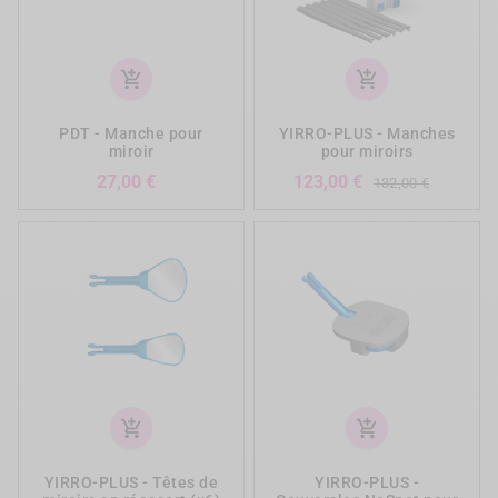
add_shopping_cart
add_shopping_cart
PDT - Manche pour
YIRRO-PLUS - Manches
miroir
pour miroirs
Prix
Prix
Prix
27,00 €
123,00 €
132,00 €
de
base
add_shopping_cart
add_shopping_cart
YIRRO-PLUS - Têtes de
YIRRO-PLUS -