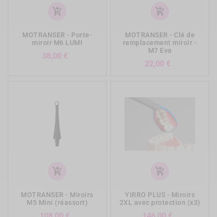
add_shopping_cart
add_shopping_cart
MOTRANSER - Porte-
MOTRANSER - Clé de
miroir M6 LUMI
remplacement miroir -
M7 Eva
Prix
38,00 €
Prix
22,00 €
add_shopping_cart
add_shopping_cart
MOTRANSER - Miroirs
YIRRO PLUS - Miroirs
M5 Mini (réassort)
2XL avec protection (x3)
Prix
Prix
108,00 €
146,00 €