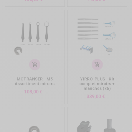
add_shopping_cart
add_shopping_cart
MOTRANSER - M5
YIRRO-PLUS - Kit
Assortiment miroirs
complet miroirs +
manches (x6)
Prix
108,00 €
Prix
339,00 €