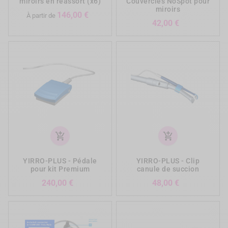
miroirs en réassort (x6)
Couvercles NoSpot pour
miroirs
Prix
146,00 €
À partir de
Prix
42,00 €
add_shopping_cart
add_shopping_cart
YIRRO-PLUS - Pédale
YIRRO-PLUS - Clip
pour kit Premium
canule de succion
Prix
Prix
240,00 €
48,00 €