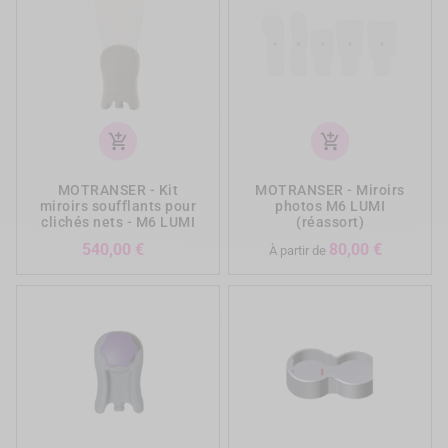
add_shopping_cart
add_shopping_cart
MOTRANSER - Kit
MOTRANSER - Miroirs
miroirs soufflants pour
photos M6 LUMI
clichés nets - M6 LUMI
(réassort)
Prix
Prix
540,00 €
80,00 €
À partir de