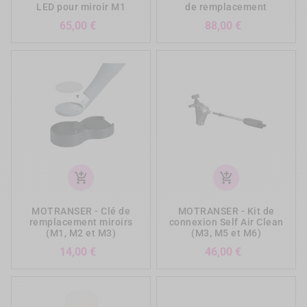
LED pour miroir M1
de remplacement
Prix
Prix
65,00 €
88,00 €
add_shopping_cart
add_shopping_cart
MOTRANSER - Clé de
MOTRANSER - Kit de
remplacement miroirs
connexion Self Air Clean
(M1, M2 et M3)
(M3, M5 et M6)
Prix
Prix
14,00 €
46,00 €