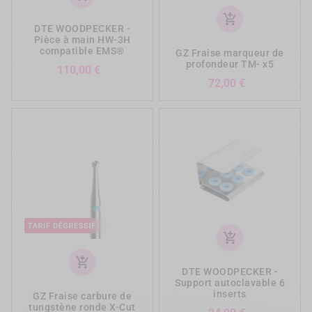
add_shopping_cart
DTE WOODPECKER -
Pièce à main HW-3H
compatible EMS®
GZ Fraise marqueur de
profondeur TM- x5
Prix
110,00 €
Prix
72,00 €
add_shopping_cart
add_shopping_cart
DTE WOODPECKER -
Support autoclavable 6
inserts
GZ Fraise carbure de
tungstène ronde X-Cut