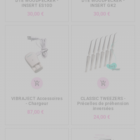
DTE WOODPECKER -
DTE WOODPECKER -
INSERT ES10D
INSERT GK2
Prix
Prix
30,00 €
30,00 €
add_shopping_cart
add_shopping_cart
VIBRAJECT Accessoires
CLASSIC TWEEZERS -
- Chargeur
Précelles de préhension
inversées
Prix
87,00 €
Prix
24,00 €