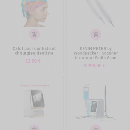
add_shopping_cart
add_shopping_cart
Calot pour dentiste et
KEVIN PETER by
chirurgien-dentiste
Woodpecker - Scanner
intra-oral Smile Scan
Prix
12,90 €
Prix
9 999,00 €