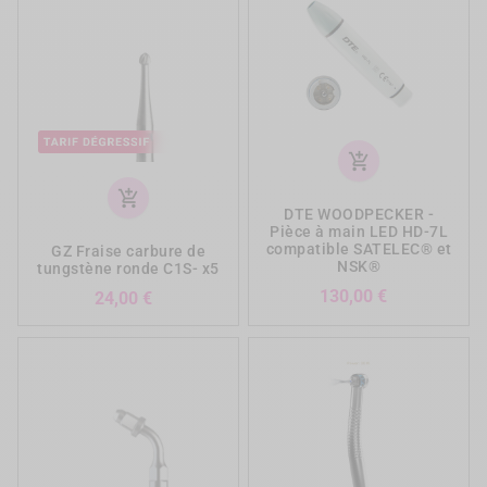
add_shopping_cart
add_shopping_cart
DTE WOODPECKER -
Pièce à main LED HD-7L
compatible SATELEC® et
GZ Fraise carbure de
NSK®
tungstène ronde C1S- x5
Prix
130,00 €
Prix
24,00 €