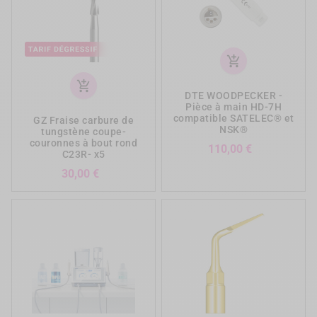
add_shopping_cart
add_shopping_cart
DTE WOODPECKER -
Pièce à main HD-7H
compatible SATELEC® et
GZ Fraise carbure de
NSK®
tungstène coupe-
couronnes à bout rond
Prix
110,00 €
C23R- x5
Prix
30,00 €