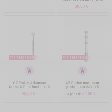
Prix
30,00 €
add_shopping_cart
add_shopping_cart
GZ Fraise Arkansas
GZ Fraise marqueur
Stone X-Fine Boule- x10
profondeur 834- x5
Prix
Prix
45,00 €
54,00 €
À partir de