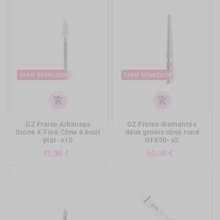
add_shopping_cart
add_shopping_cart
GZ Fraise Arkansas
GZ Fraise diamantée
Stone X-Fine Cône à bout
deux grains cône rond
plat- x10
GF850- x5
Prix
Prix
45,00 €
60,00 €