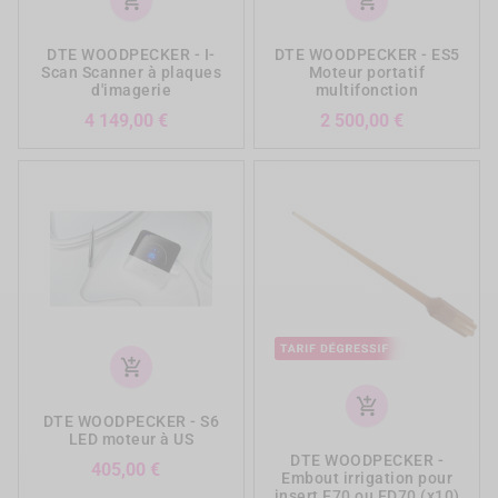
add_shopping_cart
add_shopping_cart
DTE WOODPECKER - I-
DTE WOODPECKER - ES5
Scan Scanner à plaques
Moteur portatif
d'imagerie
multifonction
Prix
Prix
4 149,00 €
2 500,00 €
add_shopping_cart
add_shopping_cart
DTE WOODPECKER - S6
LED moteur à US
DTE WOODPECKER -
Prix
405,00 €
Embout irrigation pour
insert E70 ou ED70 (x10)