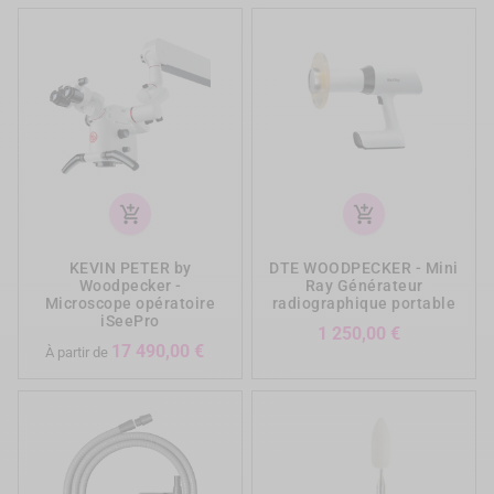
add_shopping_cart
add_shopping_cart
KEVIN PETER by
DTE WOODPECKER - Mini
Woodpecker -
Ray Générateur
Microscope opératoire
radiographique portable
iSeePro
Prix
1 250,00 €
Prix
17 490,00 €
À partir de