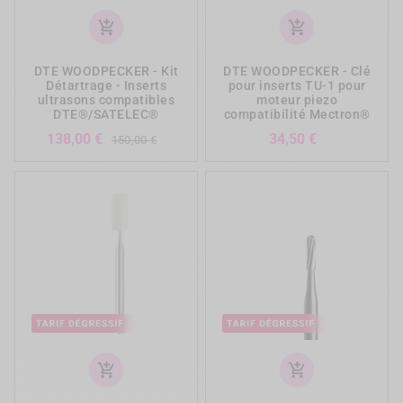
add_shopping_cart
add_shopping_cart
DTE WOODPECKER - Kit
DTE WOODPECKER - Clé
Détartrage - Inserts
pour inserts TU-1 pour
ultrasons compatibles
moteur piezo
DTE®/SATELEC®
compatibilité Mectron®
Prix
Prix
Prix
138,00 €
34,50 €
150,00 €
de
base
add_shopping_cart
add_shopping_cart