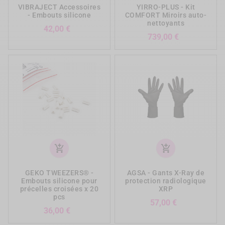
VIBRAJECT Accessoires
YIRRO-PLUS - Kit
- Embouts silicone
COMFORT Miroirs auto-
nettoyants
Prix
42,00 €
Prix
739,00 €
add_shopping_cart
add_shopping_cart
GEKO TWEEZERS® -
AGSA - Gants X-Ray de
Embouts silicone pour
protection radiologique
précelles croisées x 20
XRP
pcs
Prix
57,00 €
Prix
36,00 €