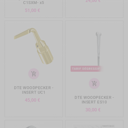
Prix
24,00 €
C1SXM- x5
Prix
51,00 €
add_shopping_cart
add_shopping_cart
DTE WOODPECKER -
INSERT UC1
DTE WOODPECKER -
Prix
45,00 €
INSERT ES10
Prix
30,00 €