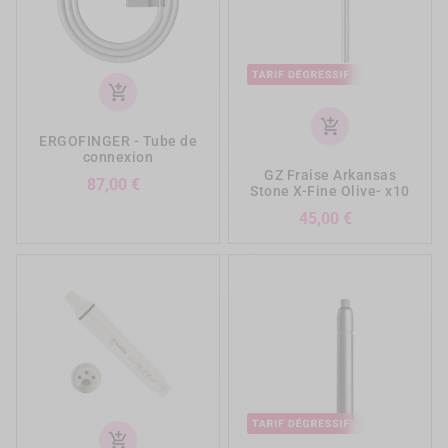
add_shopping_cart
add_shopping_cart
ERGOFINGER - Tube de
connexion
GZ Fraise Arkansas
Prix
87,00 €
Stone X-Fine Olive- x10
Prix
45,00 €
add_shopping_cart