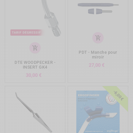
add_shopping_cart
add_shopping_cart
PDT - Manche pour
miroir
DTE WOODPECKER -
Prix
27,00 €
INSERT GK4
Prix
30,00 €
-6,00 €