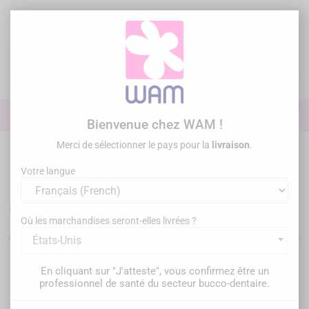
Aller
au
contenu

0

Identifiez-vous
Bienvenue chez WAM !
Merci de sélectionner le pays pour la
livraison
.
Accueil
Omnipratique
Votre langue
Instruments pour l'omnipratique
dentaire
Où les marchandises seront-elles livrées ?
États-Unis
Filtrer
Il y a 530 produits.
En cliquant sur "J'atteste", vous confirmez être un
professionnel de santé du secteur bucco-dentaire.
Pertinence
