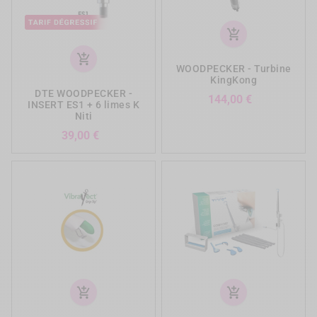
add_shopping_cart
add_shopping_cart
WOODPECKER - Turbine
KingKong
DTE WOODPECKER -
Prix
144,00 €
INSERT ES1 + 6 limes K
Niti
Prix
39,00 €
add_shopping_cart
add_shopping_cart