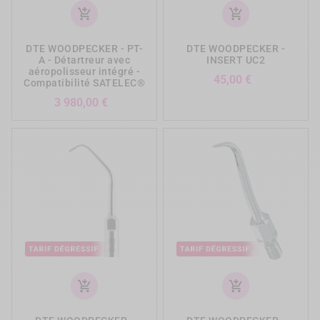
add_shopping_cart
add_shopping_cart
DTE WOODPECKER - PT-
DTE WOODPECKER -
A - Détartreur avec
INSERT UC2
aéropolisseur intégré -
Prix
45,00 €
Compatibilité SATELEC®
Prix
3 980,00 €
add_shopping_cart
add_shopping_cart