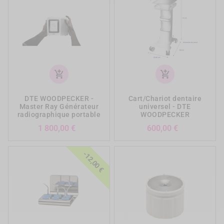
add_shopping_cart
add_shopping_cart
DTE WOODPECKER -
Cart/Chariot dentaire
Master Ray Générateur
universel - DTE
radiographique portable
WOODPECKER
Prix
Prix
1 800,00 €
600,00 €
-12,00 €