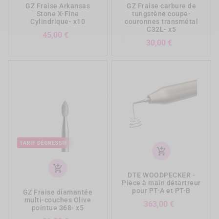
GZ Fraise Arkansas
GZ Fraise carbure de
Stone X-Fine
tungstène coupe-
Cylindrique- x10
couronnes transmétal
C32L- x5
Prix
45,00 €
Prix
30,00 €
add_shopping_cart
add_shopping_cart
DTE WOODPECKER -
Pièce à main détartreur
pour PT-A et PT-B
GZ Fraise diamantée
multi-couches Olive
Prix
363,00 €
pointue 368- x5