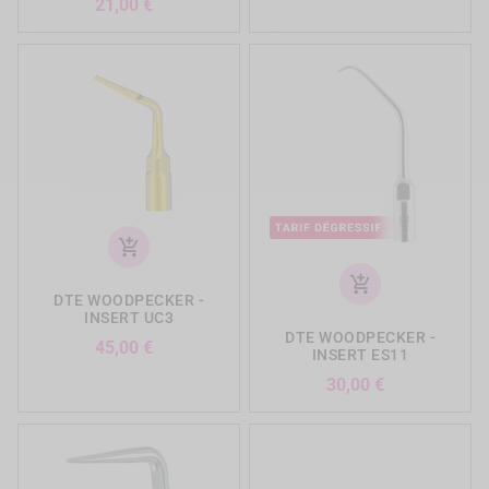
Prix
21,00 €
add_shopping_cart
add_shopping_cart
DTE WOODPECKER -
INSERT UC3
DTE WOODPECKER -
Prix
45,00 €
INSERT ES11
Prix
30,00 €