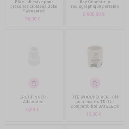
Pâte adhésive pour
Ray Générateur
précelles croisées Geko
radiographique portable
Tweezers®
Prix
2 600,00 €
Prix
36,00 €
add_shopping_cart
add_shopping_cart
ERGOFINGER -
DTE WOODPECKER - Clé
Adaptateur
pour inserts TD-1L -
Compatibilité SATELEC®
Prix
6,00 €
Prix
12,00 €