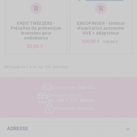
add_shopping_cart
add_shopping_cart
ENDO TWEEZERS -
ERGOFINGER - Embout
Précelles de préhension
d'aspiration autonome
inversées pour
HVE + Adaptateur
endodontie
Prix
Prix
104,00 €
110,00 €
Prix
30,00 €
de
base
Affichage de 1 à 60 sur 530 éléments
Livraison
en 24h/48h
Livraison offerte
dès 180 € TTC d'achat
Paiement sécurisé

ADRESSE