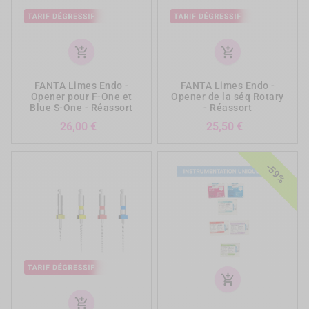
add_shopping_cart
add_shopping_cart
FANTA Limes Endo -
FANTA Limes Endo -
Opener pour F-One et
Opener de la séq Rotary
Blue S-One - Réassort
- Réassort
Prix
Prix
26,00 €
25,50 €
-59%
add_shopping_cart
add_shopping_cart