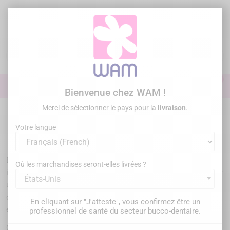
Aller
au
contenu

0

Identifiez-vous
Bienvenue chez WAM !
Merci de sélectionner le pays pour la
livraison
.
Accueil
Endodontie
Limes dentaires
Votre langue
Limes endodontiques
En endodontie, le canal radiculaire ne tolère pas l’imprécision
Où les marchandises seront-elles livrées ?
instrumentale. Une fois l’accès canalaire établi, tout repose sur
États-Unis
un point central de la thérapeutique endodontique : le contrôle
de la préparation du système canalaire via les limes
En cliquant sur "J'atteste", vous confirmez être un
endodontiques.
professionnel de santé du secteur bucco-dentaire.
Cet instrument est au cœur de la mise en forme canalaire. Il