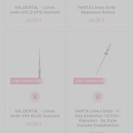
VALDENTAL - Limes
FANTA Limes Endo -
endo GOLD DPS réassort
Séquence Rotary
Prix
Prix
34,50 €
24,00 €
add_shopping_cart
add_shopping_cart
VALDENTAL - Limes
FANTA Limes Endo - F-
endo 06% BLUE réassort
One Essential 13/03% -
Réassort - by Style
Prix
34,50 €
Italiano Endodontics
Prix