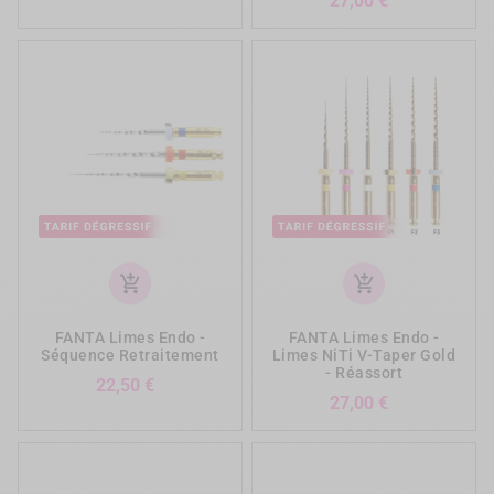
27,00 €
add_shopping_cart
add_shopping_cart
FANTA Limes Endo -
FANTA Limes Endo -
Séquence Retraitement
Limes NiTi V-Taper Gold
- Réassort
Prix
22,50 €
Prix
27,00 €