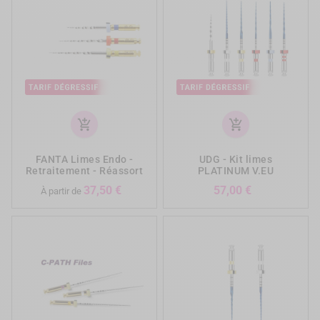
add_shopping_cart
add_shopping_cart
FANTA Limes Endo -
UDG - Kit limes
Retraitement - Réassort
PLATINUM V.EU
Prix
Prix
37,50 €
57,00 €
À partir de