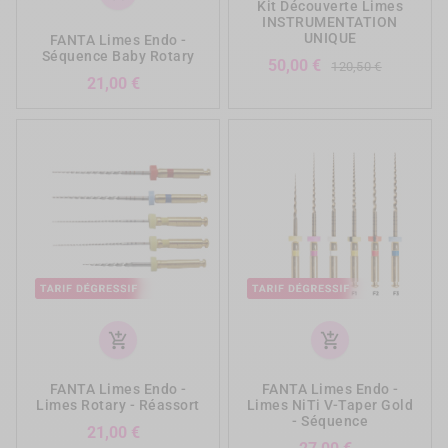
Kit Découverte Limes
INSTRUMENTATION
UNIQUE
FANTA Limes Endo -
Séquence Baby Rotary
Prix
Prix
50,00 €
120,50 €
de
Prix
21,00 €
base
add_shopping_cart
add_shopping_cart
FANTA Limes Endo -
FANTA Limes Endo -
Limes Rotary - Réassort
Limes NiTi V-Taper Gold
- Séquence
Prix
21,00 €
Prix