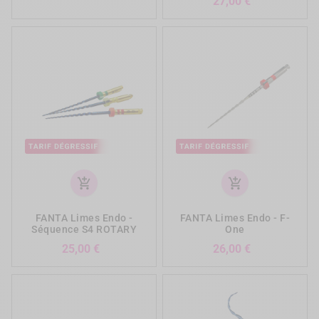
27,00 €
add_shopping_cart
add_shopping_cart
FANTA Limes Endo -
FANTA Limes Endo - F-
Séquence S4 ROTARY
One
Prix
Prix
25,00 €
26,00 €