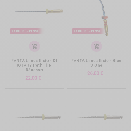
add_shopping_cart
add_shopping_cart
FANTA Limes Endo - S4
FANTA Limes Endo - Blue
ROTARY Path File -
S-One
Réassort
Prix
26,00 €
Prix
22,00 €