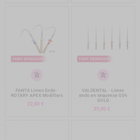
add_shopping_cart
add_shopping_cart
FANTA Limes Endo -
VALDENTAL - Limes
ROTARY APEX Modifiers
endo en séquence 03%
GOLD
Prix
22,00 €
Prix
39,00 €