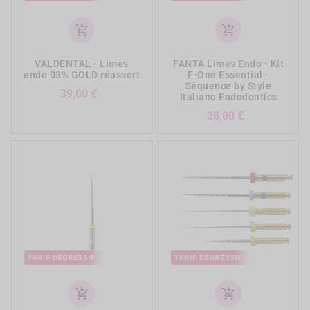
add_shopping_cart
add_shopping_cart
VALDENTAL - Limes
FANTA Limes Endo - Kit
endo 03% GOLD réassort
F-One Essential -
Séquence by Style
Prix
39,00 €
Italiano Endodontics
Prix
28,00 €
add_shopping_cart
add_shopping_cart