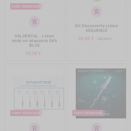
add_shopping_cart
add_shopping_cart
Kit Découverte Limes
SÉQUENCE
VALDENTAL - Limes
Prix
Prix
60,00 €
152,50 €
endo en séquence 06%
de
BLUE
base
Prix
34,50 €
add_shopping_cart
add_shopping_cart