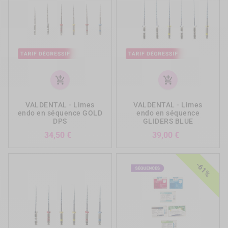
add_shopping_cart
add_shopping_cart
VALDENTAL - Limes
VALDENTAL - Limes
endo en séquence GOLD
endo en séquence
DPS
GLIDERS BLUE
Prix
Prix
34,50 €
39,00 €
-61%