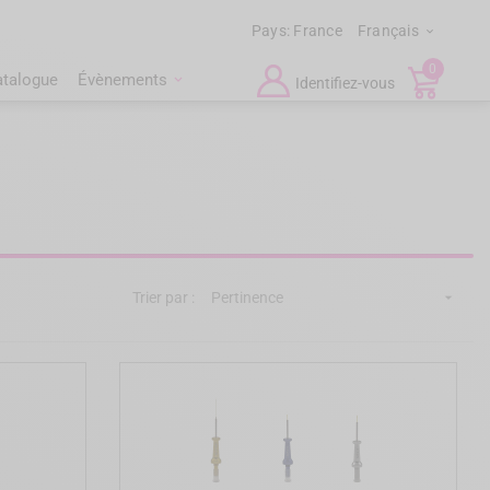
Pays:
France
Français

0
atalogue
Évènements
Identifiez-vous
Trier par :
Pertinence
