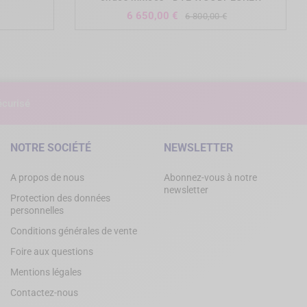
Prix
Prix
6 650,00 €
6 800,00 €
de
base
curisé
NOTRE SOCIÉTÉ
NEWSLETTER
A propos de nous
Abonnez-vous à notre
newsletter
Protection des données
personnelles
Conditions générales de vente
Foire aux questions
Mentions légales
Contactez-nous