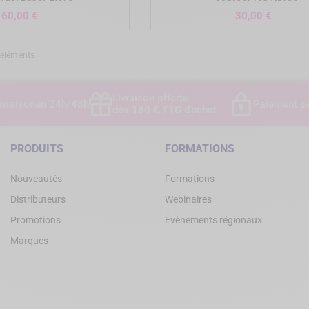
Prix
Prix
60,00 €
30,00 €
 éléments
Livraison offerte
ivraison
en 24h/48h
Paiement sé
dès 180 € TTC d'achat
PRODUITS
FORMATIONS
Nouveautés
Formations
Distributeurs
Webinaires
Promotions
Évènements régionaux
Marques