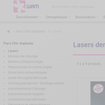
Aller
au
contenu
Descellement
Omnipratique
Restauration
Accueil
Paro Chir Implanto
Lasers
Lasers den
Paro Chir Implanto
Lasers
Moteurs de chirurgie
Moteurs d'implantologie
Il y a 9 produits.
Pièces à main et contre-angles
Extractions atraumatiques
Guide chirurgical MD Guide
Charting parodontal - Sondage assisté
Instrumentation Chirurgie
Instrumentation Hygiène
Contentions parodontales
Détartreurs et aéropolisseurs