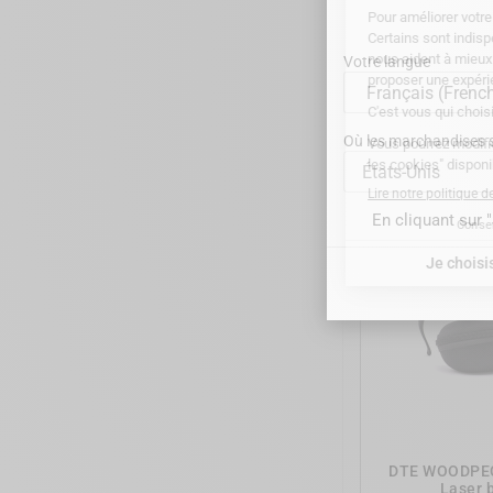
Votre langue
DTE WOO
éclaircissemen
Où les marchandises se
États-Unis
En cliquant sur 
DTE WOODPECK
Laser 