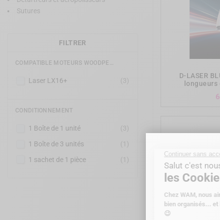
Sutures
FILTRER
COMPATIBLE MOTEURS WOODPECKER® DTE®
D-LASER BLU
Laser LX16+
(3)
longueurs
6
CONDITIONNEMENT
1 Boîte de 1 unité
(3)
1 Boîte de 3 unités
(1)
1 sachet de 1 pièce
(1)