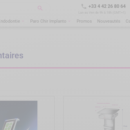

+33 4 42 26 80 64

Lun au Ven de 9h à 18h (GMT+1)
Endodontie
Paro Chir Implanto
Promos
Nouveautés
C
taires