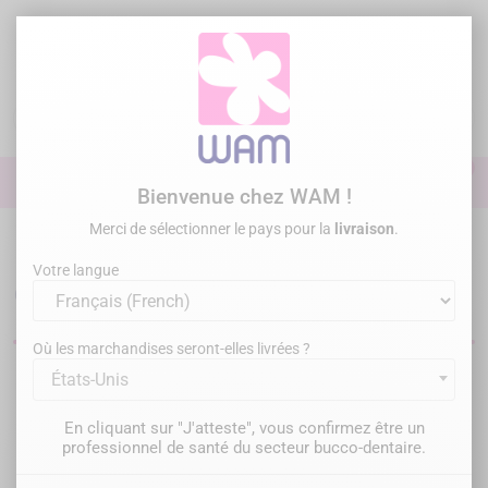
Aller
au
contenu

0

Identifiez-vous
Bienvenue chez WAM !
Merci de sélectionner le pays pour la
livraison
.
Accueil
Omnipratique
Moteur et contre-angles
Votre langue
Contre-angles dentaires
Où les marchandises seront-elles livrées ?
États-Unis
Filtrer
Il y a 4 produits.
En cliquant sur "J'atteste", vous confirmez être un
Pertinence

professionnel de santé du secteur bucco-dentaire.