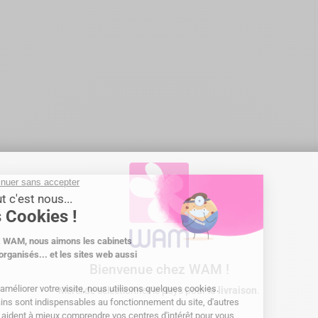
Bienvenue chez WAM !
Merci de sélectionner le pays pour la
livraison
.