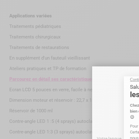
Applications variées
Traitements pédiatriques
Traitements chirurgicaux
Traitements de restaurations
En supplément d'un fauteuil vieillissant
Ateliers pratiques et TP de formation
Parcourez en détail ses caractéristiques
Ecran LCD 5 pouces en verre, facile à nettoyer
Dimension moteur et réservoir : 22,7 x 15,5 x 22 cm
Réservoir de 1000 ml
Contre-angle LED 1 :5 (4 sprays) autoclavable
Contre-angle LED 1:3 (3 sprays) autoclavable
Votre langue