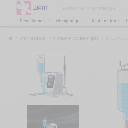
Aller
au
contenu
Descellement
Omnipratique
Restauration
Accueil
Omnipratique
Moteur et contre-angles
/
DTE WOODPE