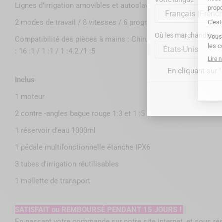
Lignes d’irrigation amovibles et autoclavables
2 modes de travail / 8 vitesses / 6 programmes prédéfinis
Où les marchandises se
Compatibilité des pièces à mains : Chirurgie (solution saline exte
États-Unis
: 16 :1 / 1 :1 / 1 :4.2 /1 :5
En cliquant sur 
Inclus
1 moteur
2 contre -angles bague rouge 1:3 et 1 :5
1 réservoir d’eau 1000ml
1 pédale multifonctionnelle étanche IPX6
3 tubes d'irrigation réutilisables
1 mallette de transport
SATISFAIT ou REMBOURSÉ PENDANT 15 JOURS !
En passant votre commande sur notre site internet, et sous ré