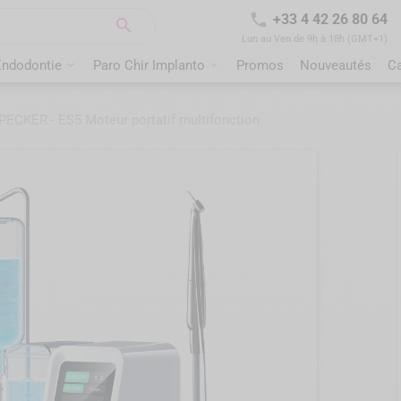

+33 4 42 26 80 64

Lun au Ven de 9h à 18h (GMT+1)
Endodontie
Paro Chir Implanto
Promos
Nouveautés
C
CKER - ES5 Moteur portatif multifonction