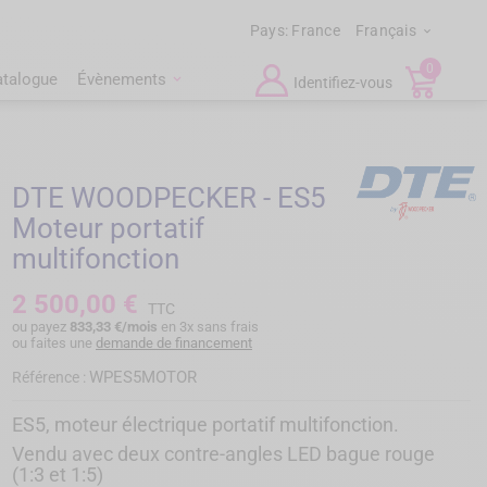
Pays:
France
Français

0
atalogue
Évènements
Identifiez-vous
DTE WOODPECKER - ES5
Moteur portatif
multifonction
2 500,00 €
TTC
ou payez
833,33 €/mois
en 3x sans frais
ou faites une
demande de financement
WPES5MOTOR
Référence :
ES5, moteur électrique portatif multifonction.
Vendu avec deux contre-angles LED bague rouge
(1:3 et 1:5)