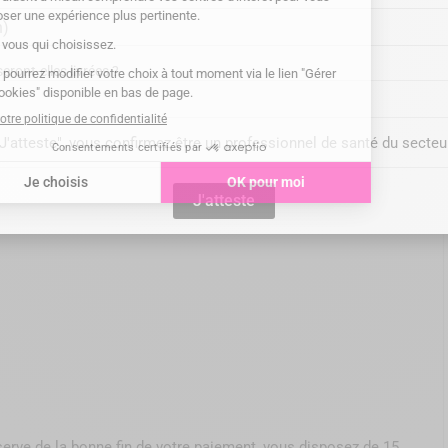
ront-elles livrées ?
rne) : 1:1 / 1:3 / 1:4.2 / 1:5 ; Restauration (réservoir interne)
"J'atteste", vous confirmez être un professionnel de santé du secteu
J'atteste
serve de la bonne fin de votre paiement, vous disposez de 15