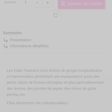
Quantité :
add_shopping_cart
Ajouter au panier
favorite_border
Sommaire
subdirectory_arrow_right
Présentation
subdirectory_arrow_right
Informations détaillées
Les Endo-Tweezers sont dotées de gorges longitudinales
et transversales permettant une manipulation aisée des
petits objets de formes allongées et plus particulièrement
des tenons, des pointes de papier, des cônes de gutta-
percha, etc.
Elles deviennent vite indispensables !