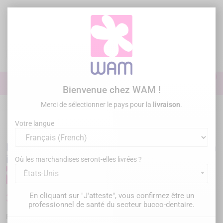
Aller
au
contenu

0

Identifiez-vous
Bienvenue chez WAM !
Merci de sélectionner le pays pour la
livraison
.
Accueil
/
Promos
/
ENDO TWEEZERS - Précelles de préhension inversées
pour endodontie
Votre langue
ENDO TWEEZERS - Précelles de préhension
inversées pour endodontie
Où les marchandises seront-elles livrées ?
États-Unis
En cliquant sur "J'atteste", vous confirmez être un
30,00 €
TTC
professionnel de santé du secteur bucco-dentaire.
ET
Référence :