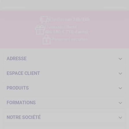
Livraison
en 24h/48h
Livraison offerte
dès 180 € TTC d'achat
Paiement sécurisé

ADRESSE

ESPACE CLIENT

PRODUITS

FORMATIONS

NOTRE SOCIÉTÉ