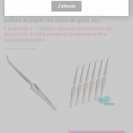
J'atteste
Précelles inversées spéciales Endo dotées de gorges
longitudinales et transversales idéales pour les
pointes de papier, les cônes de gutta, etc.
5 précelles + 1 offerte ! Ajoutez simplement les
dispositifs à votre panier et la remise se fera
automatiquement.
Prix indiqué pour 1 précelle