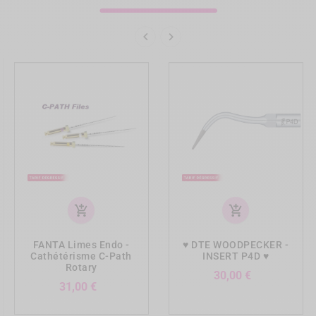


add_shopping_cart
add_shopping_cart
FANTA Limes Endo -
♥ DTE WOODPECKER -
Cathétérisme C-Path
INSERT P4D ♥
Rotary
Prix
30,00 €
Prix
31,00 €