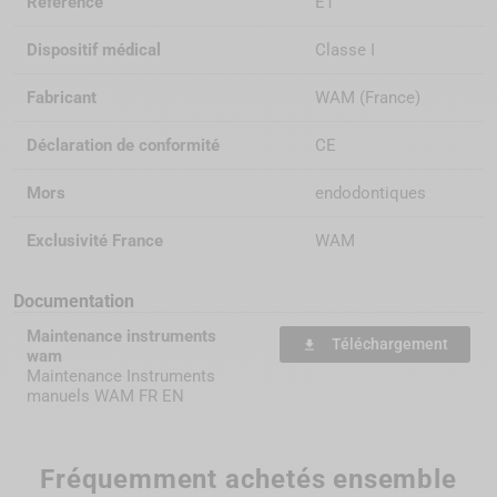
Référence
ET
Dispositif médical
Classe I
Fabricant
WAM (France)
Déclaration de conformité
CE
Mors
endodontiques
Exclusivité France
WAM
Documentation
Maintenance instruments
Téléchargement
file_download
wam
Maintenance Instruments
manuels WAM FR EN
Fréquemment achetés ensemble