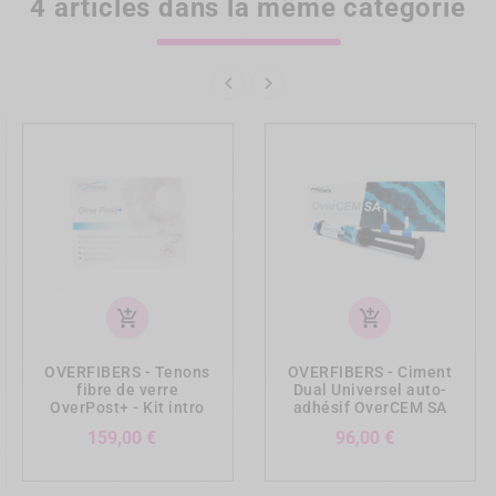
4 articles dans la même catégorie


add_shopping_cart
add_shopping_cart
OVERFIBERS - Tenons
OVERFIBERS - Ciment
fibre de verre
Dual Universel auto-
OverPost+ - Kit intro
adhésif OverCEM SA
Prix
Prix
159,00 €
96,00 €