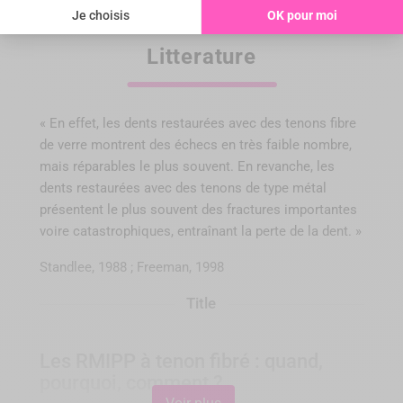
Litterature
Exemple d’une pose d’un tenon OverPost
« En effet, les dents restaurées avec des tenons fibre
Acceptez les cookies pour afficher le contenu
de verre montrent des échecs en très faible nombre,
YouTube.
mais réparables le plus souvent. En revanche, les
Accepter les cookies YouTube
dents restaurées avec des tenons de type métal
présentent le plus souvent des fractures importantes
voire catastrophiques, entraînant la perte de la dent. »
Standlee, 1988 ; Freeman, 1998
Title
Les RMIPP à tenon fibré : quand,
pourquoi, comment ?