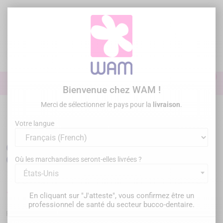
Aller
au
contenu

0

Identifiez-vous
Bienvenue chez WAM !
Merci de sélectionner le pays pour la
livraison
.
Accueil
Restauration
Tenons en fibre de verre
/
OVERFIBERS -
Tenons fibre de verre OverPost+ - Recharge (x10pcs)
Votre langue
OVERFIBERS - Tenons fibre de verre
OverPost+ - Recharge (x10pcs)
Où les marchandises seront-elles livrées ?
États-Unis
102,00 €
En cliquant sur "J'atteste", vous confirmez être un
TTC
professionnel de santé du secteur bucco-dentaire.
OFP-PP700
Référence :