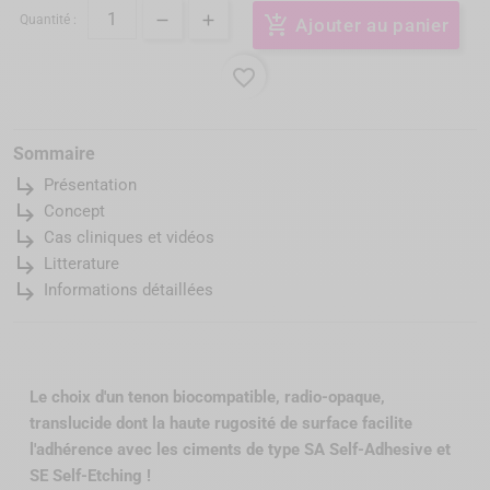
Quantité :
add_shopping_cart
Ajouter au panier
favorite_border
Sommaire
subdirectory_arrow_right
Présentation
subdirectory_arrow_right
Concept
subdirectory_arrow_right
Cas cliniques et vidéos
subdirectory_arrow_right
Litterature
subdirectory_arrow_right
Informations détaillées
Le choix d'un tenon biocompatible, radio-opaque,
translucide dont la haute rugosité de surface facilite
l'adhérence avec les ciments de type SA Self-Adhesive et
SE Self-Etching !