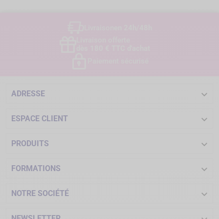
Livraison
en 24h/48h
Livraison offerte
dès 180 € TTC d'achat
Paiement sécurisé

ADRESSE

ESPACE CLIENT

PRODUITS

FORMATIONS

NOTRE SOCIÉTÉ
NEWSLETTER