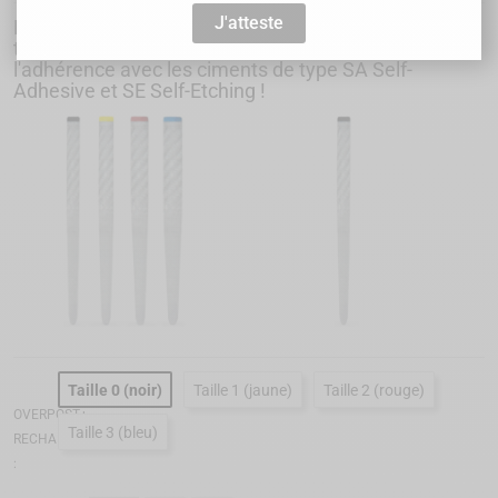
J'atteste
Le choix d'un tenon biocompatible, radio-opaque,
translucide dont la haute rugosité de surface facilite
l'adhérence avec les ciments de type SA Self-
Adhesive et SE Self-Etching !
Taille 0 (noir)
Taille 1 (jaune)
Taille 2 (rouge)
OVERPOST+
Taille 3 (bleu)
RECHARGE
: