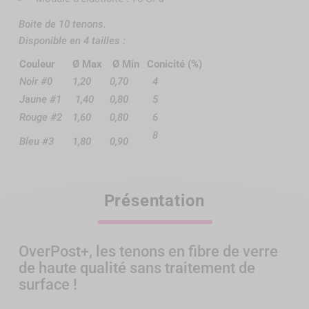
Boite de 10 tenons.
Disponible en 4 tailles :
Couleur
Ø Max
Ø Min
Conicité (%)
Noir #0
1,20
0,70
4
Jaune #1
1,40
0,80
5
Rouge #2
1,60
0,80
6
8
Bleu #3
1,80
0,90
Présentation
OverPost+, les tenons en fibre de verre
de haute qualité sans traitement de
surface !