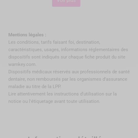
Voir plus
Résumé :
« Les reconstitutions corono-radiculaires par
matériau inséré en phase plastique (RMIPP) et
utilisent des matériaux composites dont certaines
propriétés physiques et mécaniques sont proches de
Mentions légales :
celles de la dentine. Le collage canalaire du tenon et
Les conditions, tarifs faisant foi, destination,
coronaire du composite de reconstitution permet de
caractéristiques, usages, informations réglementaires des
répondre totalement au principe d'économie tissulaire
dispositifs sont indiqués sur chaque fiche produit du site
et participe ainsi au maintien de solidité de la dent
wamkey.com.
dépulpée. L'amélioration constante des systèmes de
Dispositifs médicaux réservés aux professionnels de santé
collage, tant au niveau de leur performance que de
dentaire, non remboursés par
les organismes d'assurance
leurs applications cliniques, a permis d'aboutir à des
maladie au titre de la LPP
.
protocoles fiables et reproductibles. Ces
Lire attentivement les instructions d'utilisation sur la
reconstitutions constituent, dans la limite de leurs
notice ou l'étiquetage avant toute utilisation.
indications, une réelle alternative aux reconstitutions
corono-radiculaires métalliques coulées.» « Les
RMIPP associant un tenon fibré et un matériau en
résine composite collés aux tissus dentaires
présentent l'avantage de vouloir former une entité