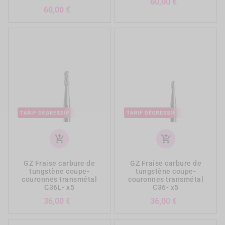
Prix
60,00 €
Prix
60,00 €
add_shopping_cart
add_shopping_cart
GZ Fraise carbure de
GZ Fraise carbure de
tungstène coupe-
tungstène coupe-
couronnes transmétal
couronnes transmétal
C36L- x5
C36- x5
Prix
Prix
36,00 €
36,00 €