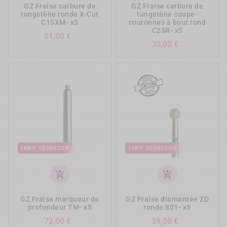
GZ Fraise carbure de
GZ Fraise carbure de
tungstène ronde X-Cut
tungstène coupe-
C1SXM- x5
couronnes à bout rond
C23R- x5
Prix
51,00 €
Prix
30,00 €
add_shopping_cart
add_shopping_cart
GZ Fraise marqueur de
GZ Fraise diamantée ZD
profondeur TM- x5
ronde 801- x5
Prix
Prix
72,00 €
39,00 €