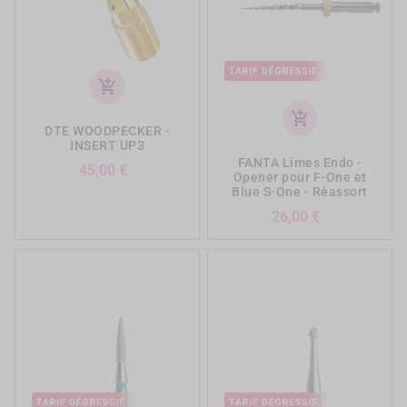
add_shopping_cart
add_shopping_cart
DTE WOODPECKER -
INSERT UP3
FANTA Limes Endo -
Prix
45,00 €
Opener pour F-One et
Blue S-One - Réassort
Prix
26,00 €