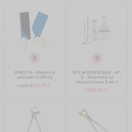
add_shopping_cart
add_shopping_cart
DIRECTA - Papiers à
DTE WOODPECKER - AP-
articuler TrollFoil
B - Détartreur et
aéropolisseur 2-en-1
Prix
26,50 €
À partir de
Prix
2 090,00 €