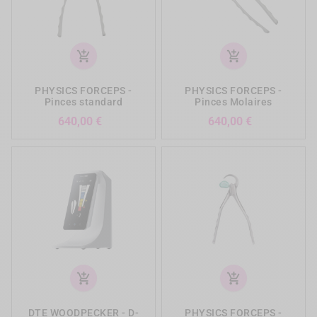
add_shopping_cart
add_shopping_cart
PHYSICS FORCEPS -
PHYSICS FORCEPS -
Pinces standard
Pinces Molaires
Prix
Prix
640,00 €
640,00 €
add_shopping_cart
add_shopping_cart
DTE WOODPECKER - D-
PHYSICS FORCEPS -