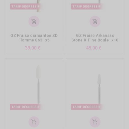
add_shopping_cart
add_shopping_cart
GZ Fraise diamantée ZD
GZ Fraise Arkansas
Flamme 863- x5
Stone X-Fine Boule- x10
Prix
Prix
39,00 €
45,00 €
add_shopping_cart
add_shopping_cart