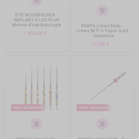
add_shopping_cart
DTE WOODPECKER -
IMPLANT-X LED PLUS
Moteur d'implantologie
FANTA Limes Endo -
Limes NiTi V-Taper Gold
Prix
1 954,00 €
- Séquence
Prix
27,00 €
add_shopping_cart
add_shopping_cart
FANTA Limes Endo -
FANTA Limes Endo - F-