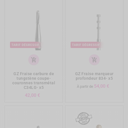
add_shopping_cart
add_shopping_cart
GZ Fraise carbure de
GZ Fraise marqueur
tungstène coupe-
profondeur 834- x5
couronnes transmétal
Prix
54,00 €
À partir de
C34LG- x5
Prix
42,00 €