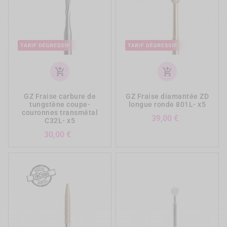
add_shopping_cart
add_shopping_cart
GZ Fraise carbure de
GZ Fraise diamantée ZD
tungstène coupe-
longue ronde 801L- x5
couronnes transmétal
Prix
39,00 €
C32L- x5
Prix
30,00 €