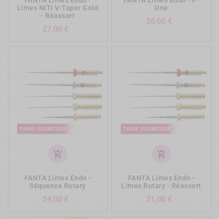
Limes NiTi V-Taper Gold
One
- Réassort
Prix
26,00 €
Prix
27,00 €
add_shopping_cart
add_shopping_cart
FANTA Limes Endo -
FANTA Limes Endo -
Séquence Rotary
Limes Rotary - Réassort
Prix
Prix
24,00 €
21,00 €