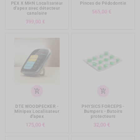
PEX X MHN Localisateur
Pinces de Pédodontie
d'apex avec détecteur
Prix
565,00 €
canalaire
Prix
399,00 €
add_shopping_cart
add_shopping_cart
DTE WOODPECKER -
PHYSICS FORCEPS -
Minipex Localisateur
Bumpers - Butoirs
d'apex
protecteurs
Prix
Prix
175,00 €
32,00 €