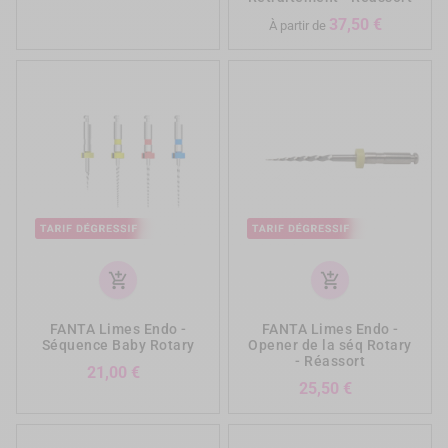
de
Prix
37,50 €
base
À partir de
add_shopping_cart
add_shopping_cart
FANTA Limes Endo -
FANTA Limes Endo -
Séquence Baby Rotary
Opener de la séq Rotary
- Réassort
Prix
21,00 €
Prix
25,50 €