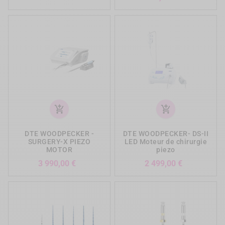
add_shopping_cart
add_shopping_cart
DTE WOODPECKER -
DTE WOODPECKER- DS-II
SURGERY-X PIEZO
LED Moteur de chirurgie
MOTOR
piezo
Prix
Prix
3 990,00 €
2 499,00 €