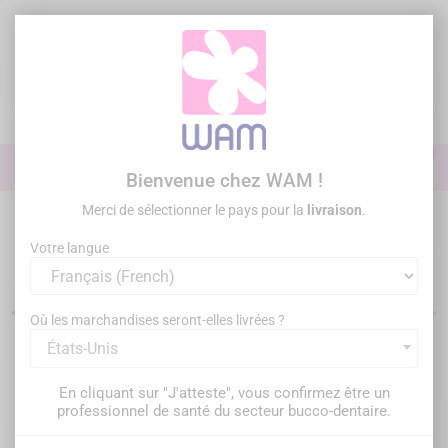
Aller
au
contenu

0

Identifiez-vous
Bienvenue chez WAM !
Merci de sélectionner le pays pour la
livraison
.
Accueil
/
Promos
Votre langue
Promos sur le matériel dentaire
Où les marchandises seront-elles livrées ?
États-Unis
Filtrer
Il y a 492 produits.
En cliquant sur "J'atteste", vous confirmez être un
Pertinence

professionnel de santé du secteur bucco-dentaire.