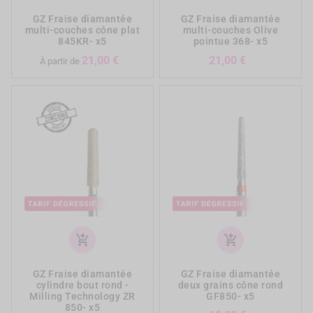
GZ Fraise diamantée
GZ Fraise diamantée
multi-couches cône plat
multi-couches Olive
845KR- x5
pointue 368- x5
Prix
Prix
21,00 €
21,00 €
À partir de
add_shopping_cart
add_shopping_cart
GZ Fraise diamantée
GZ Fraise diamantée
cylindre bout rond -
deux grains cône rond
Milling Technology ZR
GF850- x5
850- x5