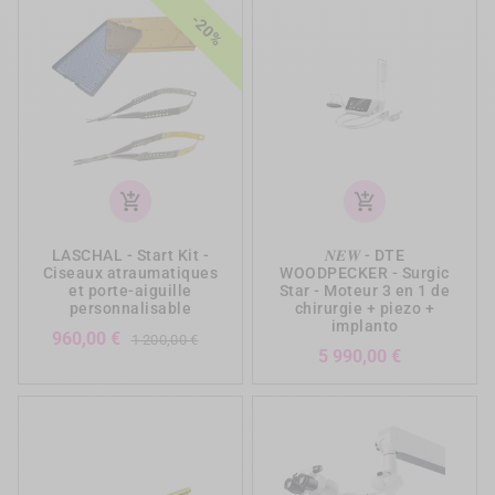
-20%
add_shopping_cart
add_shopping_cart
LASCHAL - Start Kit -
𝑵𝑬𝑾 - DTE
Ciseaux atraumatiques
WOODPECKER - Surgic
et porte-aiguille
Star - Moteur 3 en 1 de
personnalisable
chirurgie + piezo +
implanto
Prix
Prix
960,00 €
1 200,00 €
Prix
5 990,00 €
de
base