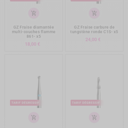
add_shopping_cart
add_shopping_cart
GZ Fraise diamantée
GZ Fraise carbure de
multi-couches flamme
tungstène ronde C1S- x5
861- x5
Prix
24,00 €
Prix
18,00 €
add_shopping_cart
add_shopping_cart