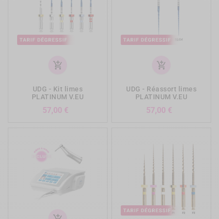
add_shopping_cart
add_shopping_cart
UDG - Kit limes
UDG - Réassort limes
PLATINUM V.EU
PLATINUM V.EU
Prix
Prix
57,00 €
57,00 €
add_shopping_cart