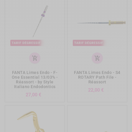
add_shopping_cart
add_shopping_cart
FANTA Limes Endo - F-
FANTA Limes Endo - S4
One Essential 13/03% -
ROTARY Path File -
Réassort - by Style
Réassort
Italiano Endodontics
Prix
22,00 €
Prix
27,00 €