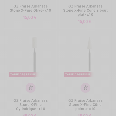
GZ Fraise Arkansas
GZ Fraise Arkansas
Stone X-Fine Olive- x10
Stone X-Fine Cône à bout
plat- x10
Prix
45,00 €
Prix
45,00 €
add_shopping_cart
add_shopping_cart
GZ Fraise Arkansas
GZ Fraise Arkansas
Stone X-Fine
Stone X-Fine Cône
Cylindrique- x10
pointu- x10
Prix
Prix
45,00 €
45,00 €