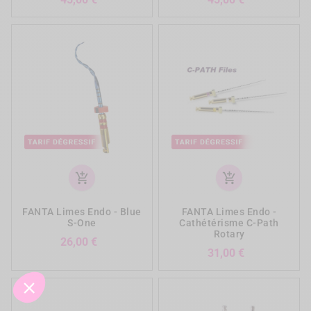
add_shopping_cart
add_shopping_cart
FANTA Limes Endo - Blue
FANTA Limes Endo -
S-One
Cathétérisme C-Path
Rotary
Prix
26,00 €
Prix
31,00 €