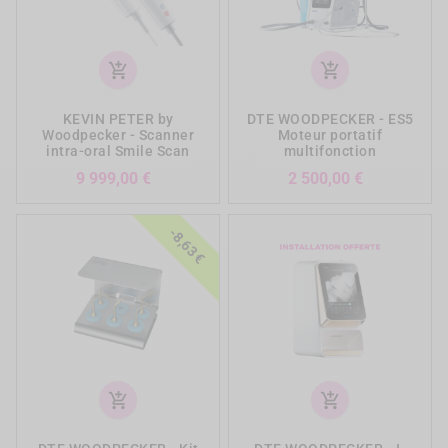
add_shopping_cart
add_shopping_cart
KEVIN PETER by
DTE WOODPECKER - ES5
Woodpecker - Scanner
Moteur portatif
intra-oral Smile Scan
multifonction
Prix
Prix
9 999,00 €
2 500,00 €
-8,63 €
add_shopping_cart
add_shopping_cart