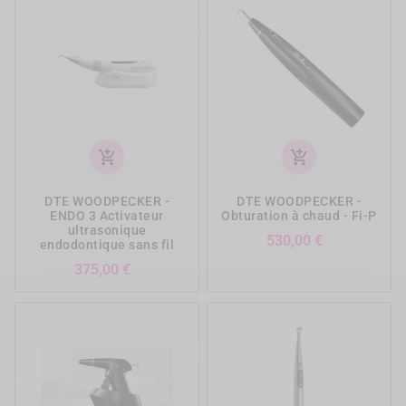
add_shopping_cart
add_shopping_cart
DTE WOODPECKER -
DTE WOODPECKER -
ENDO 3 Activateur
Obturation à chaud - Fi-P
ultrasonique
Prix
530,00 €
endodontique sans fil
Prix
375,00 €