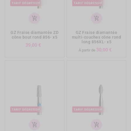
add_shopping_cart
add_shopping_cart
GZ Fraise diamantée ZD
GZ Fraise diamantée
cône bout rond 856- x5
multi-couches cône rond
long 856XL- x5
Prix
39,00 €
Prix
30,00 €
À partir de
add_shopping_cart
add_shopping_cart