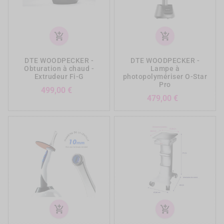
add_shopping_cart
add_shopping_cart
DTE WOODPECKER -
DTE WOODPECKER -
Obturation à chaud -
Lampe à
Extrudeur Fi-G
photopolymériser O-Star
Pro
Prix
499,00 €
Prix
479,00 €
add_shopping_cart
add_shopping_cart