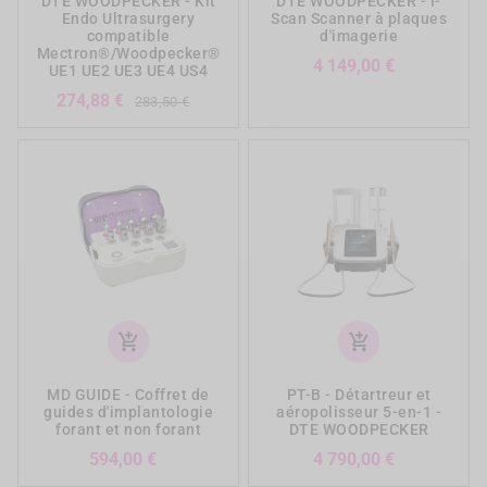
DTE WOODPECKER - Kit
DTE WOODPECKER - I-
Endo Ultrasurgery
Scan Scanner à plaques
compatible
d'imagerie
Mectron®/Woodpecker®
Prix
4 149,00 €
UE1 UE2 UE3 UE4 US4
Prix
Prix
274,88 €
283,50 €
de
base
add_shopping_cart
add_shopping_cart
MD GUIDE - Coffret de
PT-B - Détartreur et
guides d'implantologie
aéropolisseur 5-en-1 -
forant et non forant
DTE WOODPECKER
Prix
Prix
594,00 €
4 790,00 €