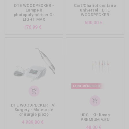
DTE WOODPECKER -
Cart/Chariot dentaire
Lampe à
universel - DTE
photopolymériser O-
WOODPECKER
LIGHT MAX
Prix
600,00 €
Prix
176,99 €
add_shopping_cart
add_shopping_cart
DTE WOODPECKER - Ai-
Surgery - Moteur de
chirurgie piezo
UDG - Kit limes
PREMIUM V.EU
Prix
4 989,00 €
Prix
48,00 €