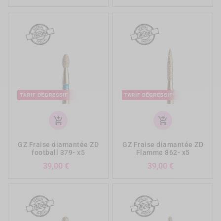
add_shopping_cart
add_shopping_cart
GZ Fraise diamantée ZD
GZ Fraise diamantée ZD
football 379- x5
Flamme 862- x5
Prix
Prix
39,00 €
39,00 €