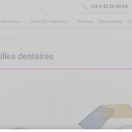

+33 4 42 26 80 64

Lun au Ven de 9h à 18h (GMT+1)
Endodontie
Paro Chir Implanto
Promos
Nouveautés
C
-aiguille
illes dentaires