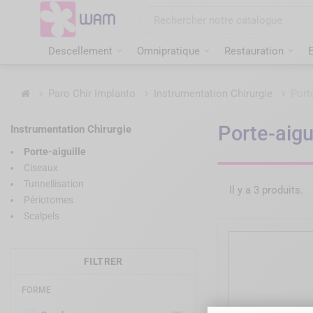
Aller
au
contenu
Descellement
Omnipratique
Restauration
Accueil
Paro Chir Implanto
Instrumentation Chirurgie
Porte
Porte-aigu
Instrumentation Chirurgie
Porte-aiguille
Ciseaux
Tunnellisation
Il y a 3 produits.
Périotomes
Scalpels
FILTRER
FORME