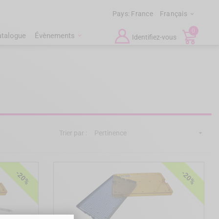
Pays:
France
Français

0
atalogue
Évènements
Identifiez-vous
Trier par :
Pertinence

-20%
-20%