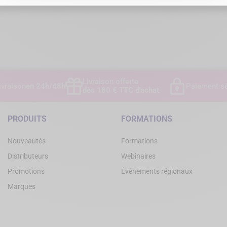
Livraison offerte
ivraison
en 24h/48h
Paiement sé
dès 180 € TTC d'achat
PRODUITS
FORMATIONS
Nouveautés
Formations
Distributeurs
Webinaires
Promotions
Évènements régionaux
Marques