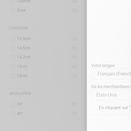
Courbe
(2)
Droit
(2)
LONGUEUR
13,5cm
(1)
LASCHAL
14,5cm
(1)
personnalisab
14,7cm
(1)
Votre langue
15cm
(2)
18cm
(2)
Affichage de 1 à 3 sur 3
Où les marchandises se
ANGULATION
États-Unis
30°
(1)
En cliquant sur 
45°
(1)