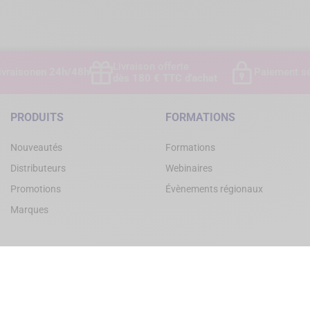
Livraison offerte
ivraison
en 24h/48h
Paiement sé
dès 180 € TTC d'achat
PRODUITS
FORMATIONS
Nouveautés
Formations
Distributeurs
Webinaires
Promotions
Évènements régionaux
Marques