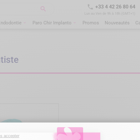

+33 4 42 26 80 64

Lun au Ven de 9h à 18h (GMT+1)
Endodontie
Paro Chir Implanto
Promos
Nouveautés
C
tiste