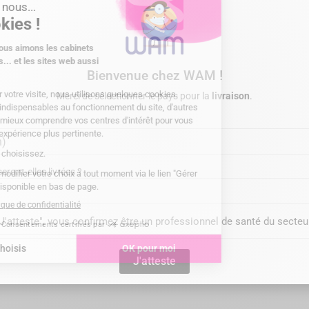
add_shopping_cart
Bienvenue chez WAM !
Merci de sélectionner le pays pour la
livraison
.
ste et chirurgien-dentiste
Prix
12,90 €
 éléments
ront-elles livrées ?
"J'atteste", vous confirmez être un professionnel de santé du secteu
J'atteste