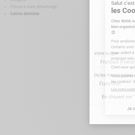
Pièces à main détartrage
Calots dentiste
Calot pour denti
Votre langue
Affichage de 1 à 1 sur 1
Où les marchandises se
États-Unis
En cliquant sur 