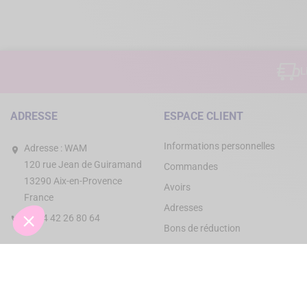
L
ADRESSE
ESPACE CLIENT
Informations personnelles
Adresse :
WAM
120 rue Jean de Guiramand
Commandes
13290 Aix-en-Provence
Avoirs
France
Adresses
+33 4 42 26 80 64
Bons de réduction
Payer ma facture
Demande de support ou de
retour