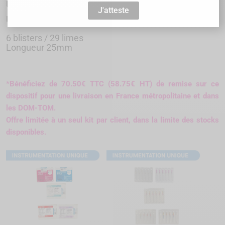
Unique
J'atteste
FANTA
6 blisters / 29 limes
Longueur 25mm
*Bénéficiez de 70.50€ TTC (58.75€ HT) de remise sur ce
dispositif pour une livraison en France métropolitaine et dans
les DOM-TOM.
Offre limitée à un seul kit par client,
dans la limite des stocks
disponibles.