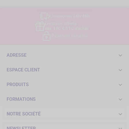
Livraison
en 24h/48h
Livraison offerte
dès 180 € TTC d'achat
Paiement sécurisé

ADRESSE

ESPACE CLIENT

PRODUITS

FORMATIONS

NOTRE SOCIÉTÉ
NEWSLETTER