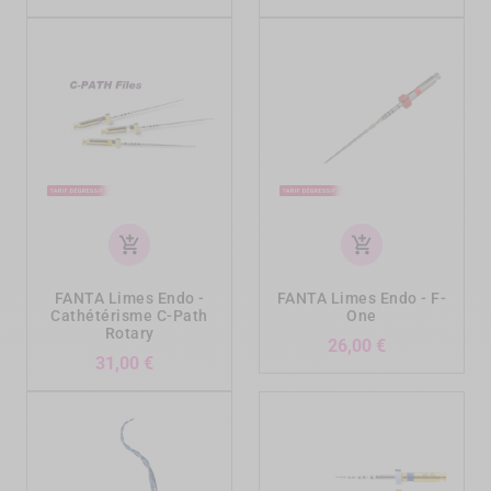
add_shopping_cart
add_shopping_cart
FANTA Limes Endo -
FANTA Limes Endo - F-
Cathétérisme C-Path
One
Rotary
Prix
26,00 €
Prix
31,00 €