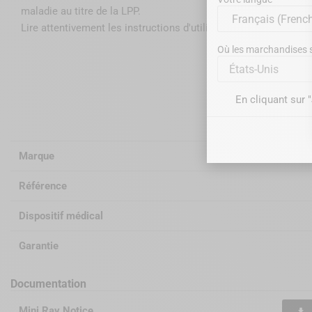
maladie au titre de la LPP
.
Lire attentivement les instructions d'utilisation sur la notice ou
Où les marchandises se
États-Unis
Information
En cliquant sur 
Marque
Référence
Dispositif médical
Garantie
Documentation
Mini Ray Notice
file_download