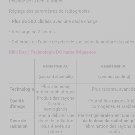
Réglage de la dent à traiter
Réglage des paramètres de radiographie
•
Plus de 500 clichés
avec une seule charge
•
Recharge en 2 heures
•
Calibrage de l'angle de prise de vue selon la posture du patie
Mini Ray : Technologie DC haute fréquence
Générateur AC
Générateur DC
(courant alternatif)
(courant continu)
Plus ancienne,
Technologie
Plus récente, avancé
moins sophistiquée
Produit des rayons
Qualité
Fournit des rayons X pl
X moins
d'image
homogènes et stable
homogènes
Tend à délivrer une
Permet généralement
une ré
Dose de
dose de radiation
de la dose de radiation
gr
radiation
plus élevée au
l'élimination des rayons
patient.
nocifs