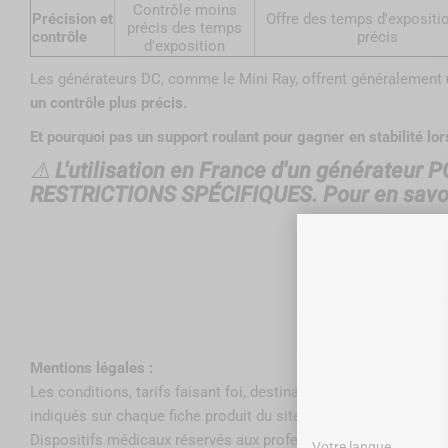
Contrôle moins
Précision et
Offre des temps d'expositio
précis des temps
contrôle
précis
d'exposition
Les générateurs DC, comme le Mini Ray, offrent généralement
un contrôle plus précis.
Et pourquoi pas un support roulant pour gagner en stabilité lo
⚠️
L'utilisation en France d'un générateur
RESTRICTIONS SPÉCIFIQUES. Pour en savoir
Présen
Mentions légales :
Les conditions, tarifs faisant foi, destination, caractéristique
indiqués sur chaque fiche produit du site wamkey.com.
Dispositifs médicaux réservés aux professionnels de santé de
Votre langue