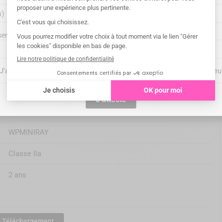
 l'étiquetage avant toute utilisation.
ront-elles livrées ?
s détaillées
"J'atteste", vous confirmez être un professionnel de santé du secteu
J'atteste
DTE Woodpecker
WPMINIRAY
Classe IIa
2 ans
Téléchargement