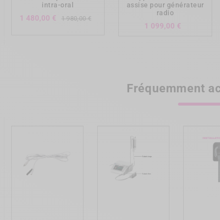
intra-oral
assise pour générateur
radio
Prix
Prix
1 480,00 €
1 980,00 €
Prix
1 099,00 €
de
base
Fréquemment ac
add_shopping_cart
add_shopping_cart
add_shopp