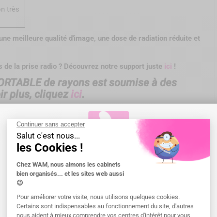
n très
une meilleure qualité d'image, une dose de radiation réduite et
rs de la prise radio ? Découvrez notre support juste
ici
!
 PORTABLE de rayons est soumise à des
 plus, cliquez
ici
.
tation
Bienvenue chez WAM !
s, usages, informations réglementaires des dispositifs sont
Merci de sélectionner le pays pour la
livraison
.
ntaire, non remboursés par
les organismes d'assurance