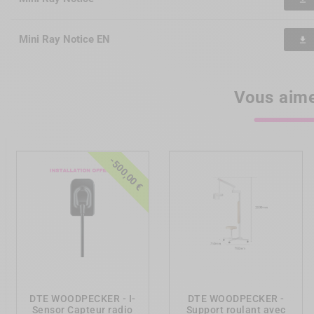
Mini Ray Notice EN
file_download
Vous aime
-500,00 €
add_shopping_cart
add_shopping_cart
DTE WOODPECKER - I-
DTE WOODPECKER -
Sensor Capteur radio
Support roulant avec