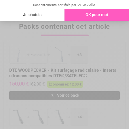
Prix
Prix
24,00 €
24,00 €
Packs contenant cet article
+
+
+
+3
DTE WOODPECKER - Kit surfaçage radiculaire - Inserts
ultrasons compatibles DTE®/SATELEC®
150,00 €
162,00 €
Économisez 12,00 €
Voir ce pack

+
+
+
+4