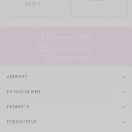
Prix
34,50 €
Livraison
en 24h/48h
Livraison offerte
dès 180 € TTC d'achat
Paiement sécurisé

ADRESSE

ESPACE CLIENT

PRODUITS

FORMATIONS