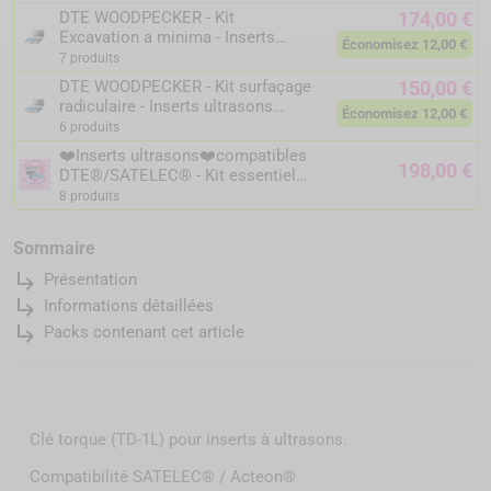
DTE WOODPECKER - Kit
174,00 €
Excavation a minima - Inserts
Économisez 12,00 €
ultrasons compatibles
7 produits
DTE®/SATELEC®
DTE WOODPECKER - Kit surfaçage
150,00 €
radiculaire - Inserts ultrasons
Économisez 12,00 €
compatibles DTE®/SATELEC®
6 produits
❤️Inserts ultrasons❤️compatibles
198,00 €
DTE®/SATELEC® - Kit essentiel
des Endo Lovers
8 produits
Sommaire
subdirectory_arrow_right
Présentation
subdirectory_arrow_right
Informations détaillées
subdirectory_arrow_right
Packs contenant cet article
Clé torque (TD-1L) pour inserts à ultrasons.
Compatibilité SATELEC® / Acteon®