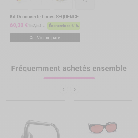
Kit Découverte Limes SÉQUENCE
60,00 €
152,50 €
Économisez 61%
Voir ce pack

Fréquemment achetés ensemble

