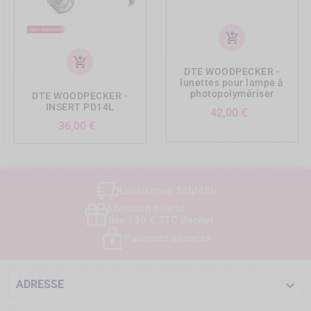
add_shopping_cart
add_shopping_cart
DTE WOODPECKER -
lunettes pour lampe à
photopolymériser
DTE WOODPECKER -
INSERT PD14L
Prix
42,00 €
Prix
36,00 €
Livraison
en 24h/48h
Livraison offerte
dès 180 € TTC d'achat
Paiement sécurisé

ADRESSE