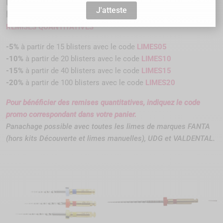
Une séquence redoutable d'efficacité
J'atteste
pour le retraitement !
REMISES QUANTITATIVES
-5%
à partir de 15 blisters avec le code
LIMES05
-10%
à partir de 20 blisters avec le code
LIMES
10
-15%
à partir de 40 blisters avec le code
LIMES
15
-20%
à partir de 100 blisters avec le code
LIMES
20
Pour bénéficier des remises quantitatives, indiquez le code
promo correspondant dans votre panier.
Panachage possible avec toutes les limes de marques FANTA
(hors kits Découverte et limes manuelles), UDG et VALDENTAL.