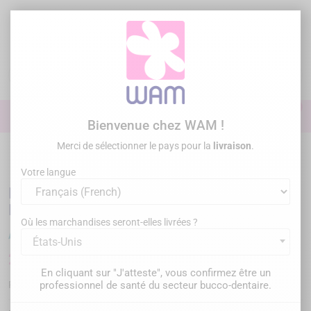
Aller
au
contenu

0

Identifiez-vous
Bienvenue chez WAM !
Merci de sélectionner le pays pour la
livraison
.
Accueil
/
FANTA Limes Endo - Séquence Retraitement
Votre langue
FANTA Limes Endo - Séquence
Retraitement
Où les marchandises seront-elles livrées ?
États-Unis
22,50 €
TTC
En cliquant sur "J'atteste", vous confirmez être un
AF091300000000
Référence :
professionnel de santé du secteur bucco-dentaire.