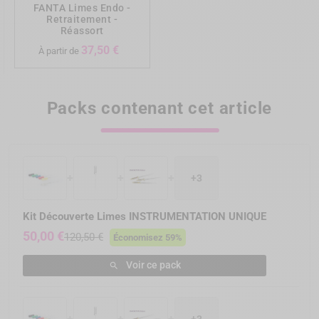
FANTA Limes Endo -
Retraitement -
Radio Post-Opératoire
Réassort
Prix
37,50 €
À partir de
- Désobturation du système canalaire à l'aide de
FANTA RETREATMENT
Packs contenant cet article
- Alésage du système canalaire à l'aide de la
séquence FANTA ROTARY jusqu'à la lime 30/04%
- Obturation Gutta et Ciment Zinc Eugénol
- Thermocompactage
+
+
+
+3
Kit Découverte Limes INSTRUMENTATION UNIQUE
50,00 €
120,50 €
Économisez 59%
Voir ce pack

+
+
+
+3