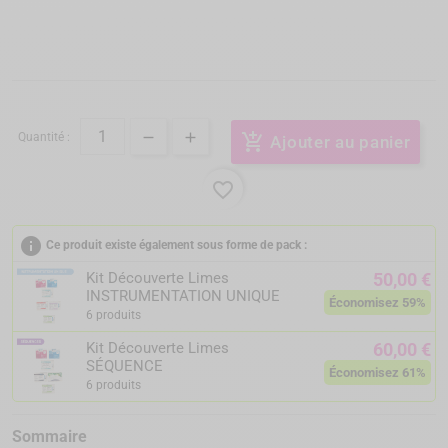
Quantité :
add_shopping_cart
Ajouter au panier
favorite_border
info
Ce produit existe également sous forme de pack :
Kit Découverte Limes
50,00 €
INSTRUMENTATION UNIQUE
Économisez 59%
6 produits
Kit Découverte Limes
60,00 €
SÉQUENCE
Économisez 61%
6 produits
Sommaire