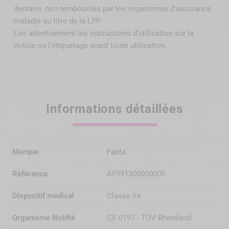
l'aide de séquence FANTA RETREATMENT
dentaire, non remboursés par
les organismes d'assurance
- Mise en évidence d'un fragment instrumental dans la
maladie au titre de la LPP
.
racine MV de la 46
Lire attentivement les instructions d'utilisation sur la
- Retrait du fragment à l'aide d'inserts endodontiques
notice ou l'étiquetage avant toute utilisation.
Radio Per-Opératoire (2)
Informations détaillées
Mise en évidence de la dépose du fragment
instrumental
Radio post-opératoire
Marque
Fanta
Référence
AF091300000000
- Alésage du système canalaire à l'aide de la
Dispositif médical
Classe IIa
séquence FANTA Blue S4 Rotary jusqu'à la lime 35/04
- Lime apical maitresse de 35/100ème
Organisme Notifié
CE 0197 - TÜV Rheinland
- Obturation Gutta Percha et Ciment Zinc Eugénol