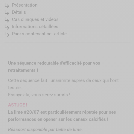
subdirectory_arrow_right
Présentation
subdirectory_arrow_right
Détails
subdirectory_arrow_right
Cas cliniques et vidéos
subdirectory_arrow_right
Informations détaillées
subdirectory_arrow_right
Packs contenant cet article
Une séquence redoutable d'efficacité pour vos
retraitements !
Cette séquence fait l'unanimité auprès de ceux qui l'ont
testée.
Essayez-la, vous serez surpris !
ASTUCE !
La lime #20/07 est particulièrement réputée pour ses
performances en opener sur les canaux calcifiés !
Réassort disponible par taille de lime.