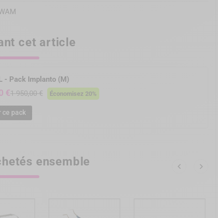
WAM
nt cet article
- Pack Implanto (M)
0 €
1 950,00 €
Économisez 20%
r ce pack
hetés ensemble

