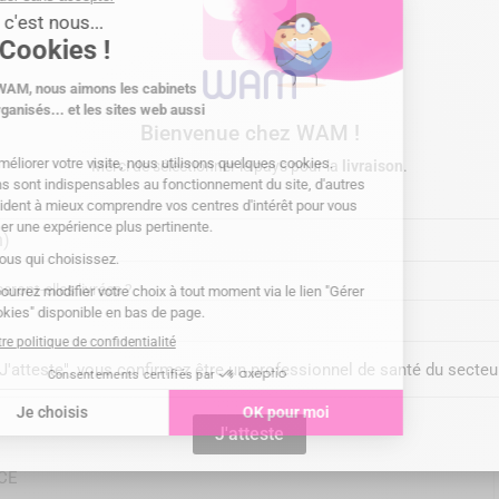
 l'étiquetage avant toute utilisation.
Bienvenue chez WAM !
s détaillées
Merci de sélectionner le pays pour la
livraison
.
Laschal
HAF/90
ront-elles livrées ?
autoclavable à 135°C/275°F
"J'atteste", vous confirmez être un professionnel de santé du secteu
Classe I
Laschal Surgical (USA)
J'atteste
CE