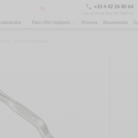

+33 4 42 26 80 64

Lun au Ven de 9h à 18h (GMT+1)
Endodontie
Paro Chir Implanto
Promos
Nouveautés
C
HAL - Pince porte-pilier