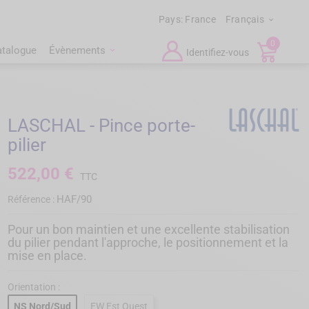
Pays:
France
Français

0
atalogue
Évènements
Identifiez-vous
LASCHAL - Pince porte-
pilier
522,00 €
TTC
HAF/90
Référence :
Pour un bon maintien et une excellente stabilisation
du pilier pendant l'approche, le positionnement et la
mise en place.
Orientation :
NS Nord/Sud
EW Est Ouest