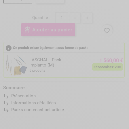
Quantité :
add_shopping_cart
Ajouter au panier
favorite_border
info
Ce produit existe également sous forme de pack :
LASCHAL - Pack
1 560,00 €
Implanto (M)
Économisez 20%
5 produits
Sommaire
subdirectory_arrow_right
Présentation
subdirectory_arrow_right
Informations détaillées
subdirectory_arrow_right
Packs contenant cet article