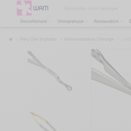
Aller
au
contenu
Descellement
Omnipratique
Restauration
Accueil
Paro Chir Implanto
Instrumentation Chirurgie
/
LASC