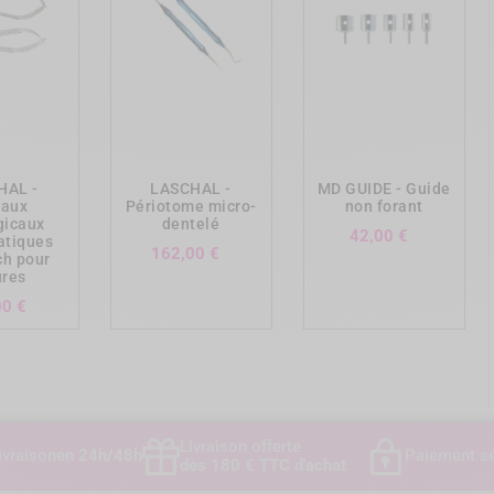
ing_cart
add_shopping_cart
add_shopping_cart
HAL -
LASCHAL -
MD GUIDE - Guide
eaux
Périotome micro-
non forant
gicaux
dentelé
Prix
42,00 €
atiques
Prix
162,00 €
ch pour
ures
Prix
00 €
Livraison offerte
ivraison
en 24h/48h
Paiement sé
dès 180 € TTC d'achat