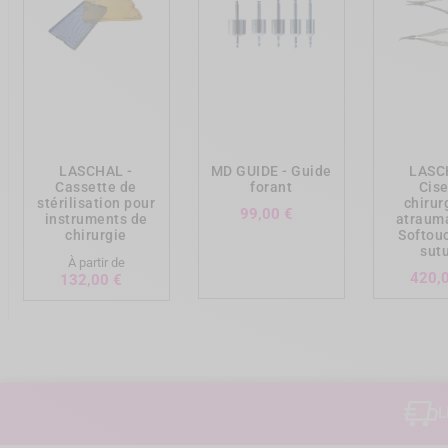
add_shopping_cart
add_shopping_cart
add_shopp
LASCHAL -
MD GUIDE - Guide
LASC
Cassette de
forant
Cis
stérilisation pour
chirur
Prix
99,00 €
instruments de
atraum
chirurgie
Softou
sut
À partir de
420,
Prix
132,00 €
L