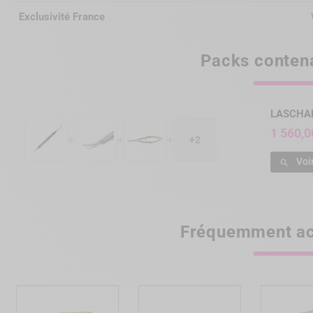
Exclusivité France
Packs contena
LASCHAL 
1 560,0
+
+
+
+2
Voi

Fréquemment ac