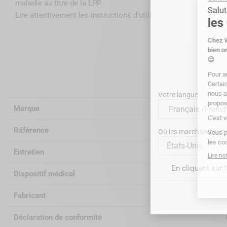
maladie au titre de la LPP
.
Lire attentivement les instructions d'utilisation sur la notice ou
Information
Votre langue
Marque
Référence
Où les marchandises se
États-Unis
Entretien
En cliquant sur 
Dispositif médical
Fabricant
Déclaration de conformité