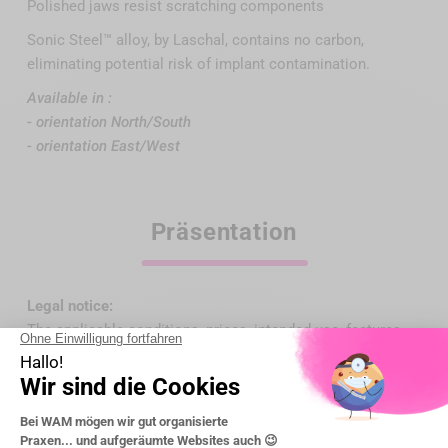
Polished jaws resist scratching components
Sonic Steel™ alloy, by Laschal, contains no carbon,
eliminating potential risk of implant contamination.
Available in :
- orientation North/South
- orientation East/West
Präsentation
Legal notice:
The applicable conditions, prices, intended use, features
and regulatory information of the devices are specified on
each product page of the website wamkey.com.
Medical devices intended exclusively for dental healthcare
professionals; not reimbursed by health insurance