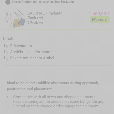
info
Dieses Produkt gibt es auch in einer Packung:
LASCHAL - Implanto
1.560,00 €
Pack (M)
20% sparen
5 Produkte
Inhalt
subdirectory_arrow_right
Präsentation
subdirectory_arrow_right
Ausführliche Informationen
subdirectory_arrow_right
Pakete mit diesem Artikel
Ideal to hold and stabilize abutments during approach,
positioning and placement.
Compatible with all sizes and shaped abutments
Reverse spring action creates a secure but gentle grip
Spread open to engage or disengage the abutment