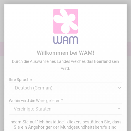
Zum
Inhalt
springen

0

Anmelden
Willkommen bei WAM!
Durch die Auswahl eines Landes welches das
lieerland
sein
Startseite
Chirurgie Parodontologie
Chirurgieinstrumente
/
LASCHAL -
wird.
Healing abutment forceps
Ihre Sprache
LASCHAL - Healing abutment forceps
Wohin wird die Ware geliefert?
522,00 €
Bruttopreis
Vereinigte Staaten
HAF/90
Artikel-Nr. :
Indem Sie auf "Ich bestätige" klicken, bestätigen Sie, dass
Sie ein Angehöriger der Mundgesundheitsberufe sind.