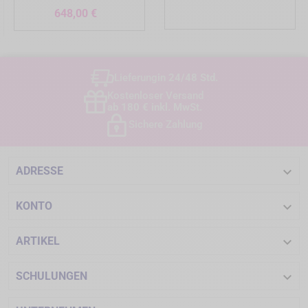
Preis
648,00 €
Lieferung
in 24/48 Std.
Kostenloser Versand
ab 180 € inkl. MwSt.
Sichere Zahlung

ADRESSE

KONTO

ARTIKEL

SCHULUNGEN