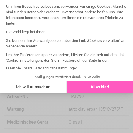
organizations under the LPP (List of Reimbursable
Products and Services).
Please read the instructions for use carefully on the IFU or
labeling before any use.
Ausführliche Informationen
Marke
Laschal
Artikel-Nr.
HAF/90
Wartung
autoklavierbar 135°C/275°F
Medizinisches Gerät
Class I