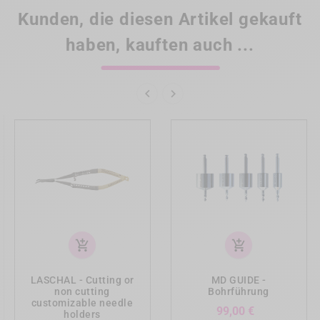
Kunden, die diesen Artikel gekauft
haben, kauften auch ...


add_shopping_cart
add_shopping_cart
LASCHAL - Cutting or
MD GUIDE -
non cutting
Bohrführung
customizable needle
Preis
99,00 €
holders