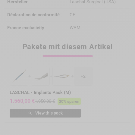
Hersteller
Laschal Surgical (USA)
Déclaration de conformité
CE
France exclusivity
WAM
Pakete mit diesem Artikel
+
+
+
+2
LASCHAL - Implanto Pack (M)
1.560,00 €
1.950,00 €
20% sparen
View this pack
