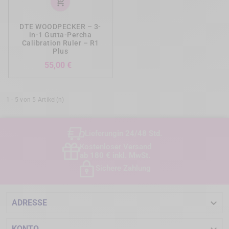
add_shopping_cart
DTE WOODPECKER – 3-
in-1 Gutta-Percha
Calibration Ruler – R1
Plus
Preis
55,00 €
1 - 5 von 5 Artikel(n)
Lieferung
in 24/48 Std.
Kostenloser Versand
ab 180 € inkl. MwSt.
Sichere Zahlung

ADRESSE
KONTO