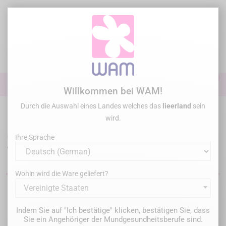
Zum
Inhalt
springen

0

Anmelden
Willkommen bei WAM!
Durch die Auswahl eines Landes welches das
lieerland
sein
Startseite
Endodontie
Wurzelfüllung
Instruments & appareils
wird.
Geräte und Instrumente zur
Ihre Sprache
Wurzelkanalfüllung
Wohin wird die Ware geliefert?
Vereinigte Staaten
Filter
5 Artikel gefunden
Indem Sie auf "Ich bestätige" klicken, bestätigen Sie, dass
Sie ein Angehöriger der Mundgesundheitsberufe sind.
Relevanz
