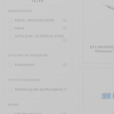
FILTER
KOMPATIBILITÄT
EMS® / WOODPECKER®
(4)
NSK®
(4)
SATELEC® / ACTEON ®/ DTE®
(5)
DTE WOODPEC
Ultrasonic
CATEGORY OF PROCEDURE
Endodontics
(8)
TYPE OF PROCEDURE
Aktivierung der Spülflüssigkeit
(8)
MARKE
DTE Woodpecker
(10)