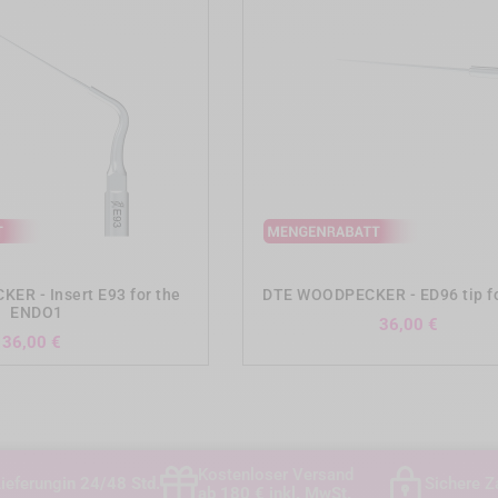
add_shopping_cart
add_shopping_cart
R - Insert E93 for the
DTE WOODPECKER - ED96 tip f
ENDO1
Preis
36,00 €
Preis
36,00 €
Kostenloser Versand
ieferung
in 24/48 Std.
Sichere Z
ab 180 € inkl. MwSt.