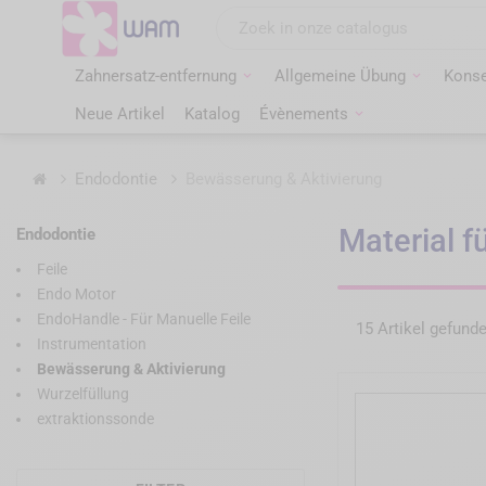
Zum
Inhalt
springen
Zahnersatz-entfernung
Allgemeine Übung
Konse
Neue Artikel
Katalog
Évènements
Startseite
Endodontie
Bewässerung & Aktivierung
Material f
Endodontie
Feile
Endo Motor
EndoHandle - Für Manuelle Feile
15 Artikel gefund
Instrumentation
Bewässerung & Aktivierung
Wurzelfüllung
extraktionssonde