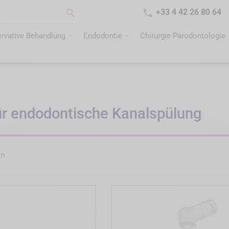


+33 4 42 26 80 64
rvative Behandlung
Endodontie
Chirurgie Parodontologie
ür endodontische Kanalspülung
en