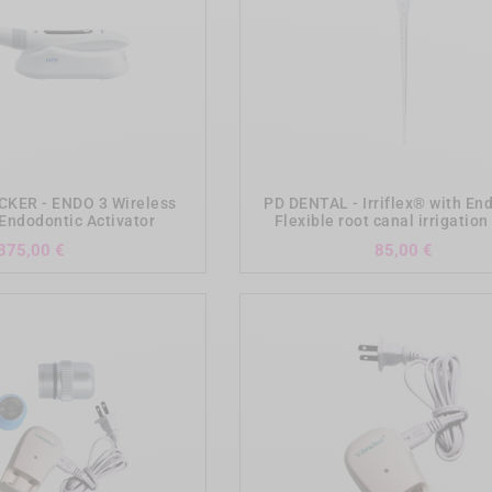
add_shopping_cart
add_shopping_cart
KER - ENDO 3 Wireless
PD DENTAL - Irriflex® with En
 Endodontic Activator
Flexible root canal irrigatio
Preis
Preis
375,00 €
85,00 €