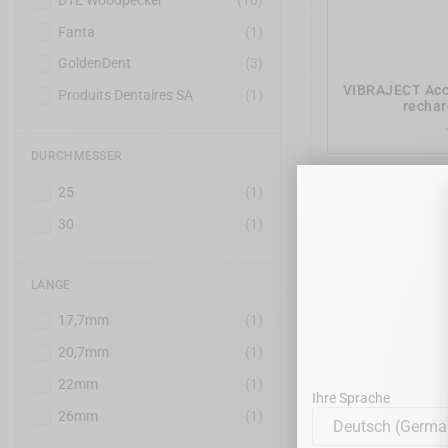
Fanta
(1)
GoldenDent
(3)
VIBRAJECT Acce
Produits Dentaires SA
(1)
rechar
DURCHMESSER
25
(1)
30
(1)
LÄNGE
17,7mm
(1)
20,7mm
(1)
22mm
(1)
Ihre Sprache
26mm
(1)
DTE WOO