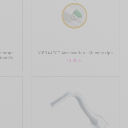
add_shopping_cart
dostops -
VIBRAJECT Accessories - Silicone tips
n needle
Preis
42,00 €