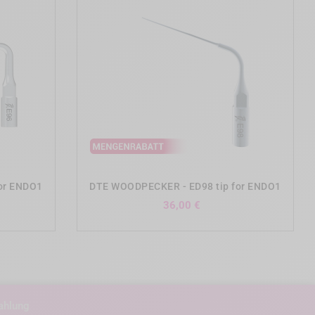
add_shopping_cart
or ENDO1
DTE WOODPECKER - ED98 tip for ENDO1
Preis
36,00 €
ahlung