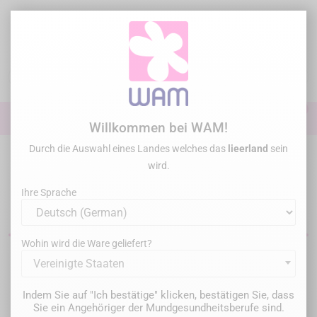
Zum
Inhalt
springen

0

Anmelden
Willkommen bei WAM!
Durch die Auswahl eines Landes welches das
lieerland
sein
Startseite
Chirurgie Parodontologie
Hygieneinstrumente
Kassetten
wird.
Hygiene kits
Ihre Sprache
Küretten-Sets
Wohin wird die Ware geliefert?
Filter
8 Artikel gefunden
Vereinigte Staaten
Indem Sie auf "Ich bestätige" klicken, bestätigen Sie, dass
Relevanz

Sie ein Angehöriger der Mundgesundheitsberufe sind.