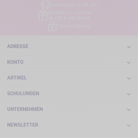
Lieferung
in 24/48 Std.
Kostenloser Versand
ab 180 € inkl. MwSt.
Sichere Zahlung

ADRESSE

KONTO

ARTIKEL

SCHULUNGEN

UNTERNEHMEN

NEWSLETTER