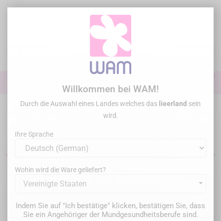
Zum
Inhalt
springen

0

Anmelden
Willkommen bei WAM!
Durch die Auswahl eines Landes welches das
lieerland
sein
Startseite
Allgemeine Übung
Imagerie
Radiologie
wird.
Dentale Röntgengeräte
Ihre Sprache
Wohin wird die Ware geliefert?
Filter
10 Artikel gefunden
Vereinigte Staaten
Relevanz

Indem Sie auf "Ich bestätige" klicken, bestätigen Sie, dass
Sie ein Angehöriger der Mundgesundheitsberufe sind.