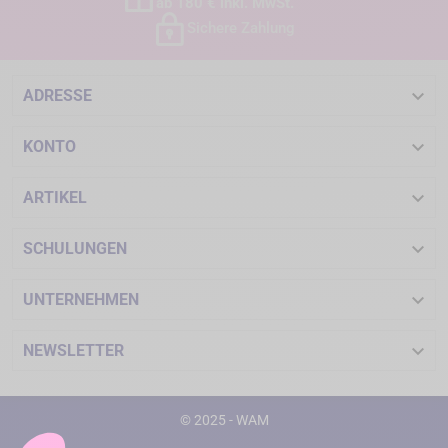
ab 180 € inkl. MwSt.
Sichere Zahlung

ADRESSE

KONTO

ARTIKEL

SCHULUNGEN

UNTERNEHMEN

NEWSLETTER
© 2025 - WAM