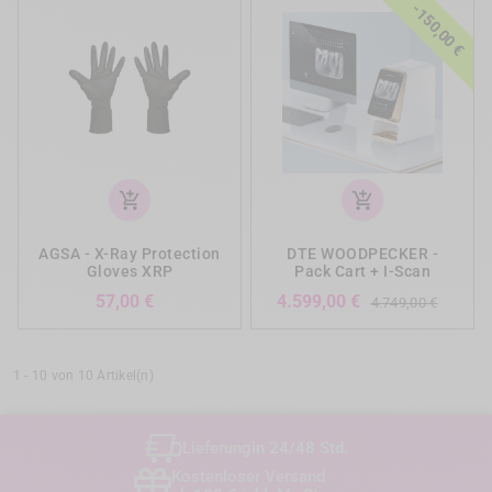
-150,00 €
add_shopping_cart
add_shopping_cart
AGSA - X-Ray Protection
DTE WOODPECKER -
Gloves XRP
Pack Cart + I-Scan
Preis
Verka
Preis
57,00 €
4.599,00 €
4.749,00 €
1 - 10 von 10 Artikel(n)
Lieferung
in 24/48 Std.
Kostenloser Versand