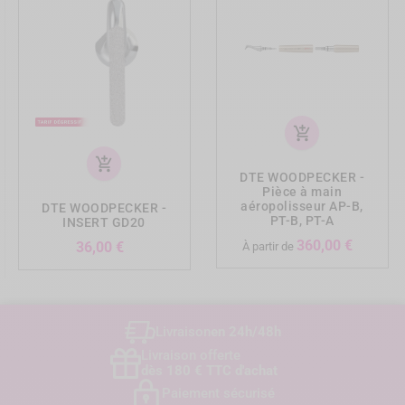
add_shopping_cart
add_shopping_cart
DTE WOODPECKER -
Pièce à main
aéropolisseur AP-B,
DTE WOODPECKER -
PT-B, PT-A
INSERT GD20
Prix
360,00 €
Prix
36,00 €
À partir de
Livraison
en 24h/48h
Livraison offerte
dès 180 € TTC d'achat
Paiement sécurisé