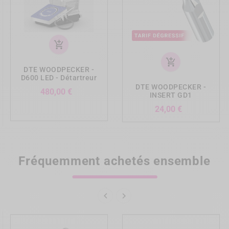
add_shopping_cart
add_shopping_cart
DTE WOODPECKER -
D600 LED - Détartreur
DTE WOODPECKER -
Prix
480,00 €
INSERT GD1
Prix
24,00 €
Fréquemment achetés ensemble

