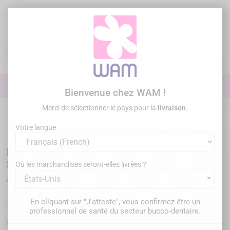
Aller
au
contenu

0

Identifiez-vous
Bienvenue chez WAM !
Merci de sélectionner le pays pour la
livraison
.
Accueil
/
Promos
/
DTE WOODPECKER - Pièce à main LED HD-8L
compatible SATELEC® et NSK®
Votre langue
DTE WOODPECKER - Pièce à main LED HD-
8L compatible SATELEC® et NSK®
Où les marchandises seront-elles livrées ?
États-Unis
150,00 €
En cliquant sur "J'atteste", vous confirmez être un
TTC
professionnel de santé du secteur bucco-dentaire.
WPHD8L
Référence :