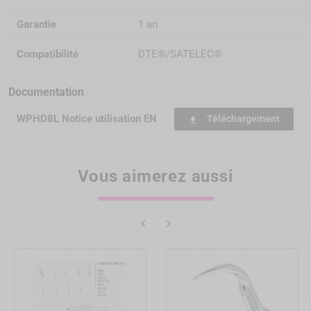
Garantie
1 an
Compatibilité
DTE®/SATELEC®
Documentation
WPHD8L Notice utilisation EN
Téléchargement
file_download
Vous aimerez aussi

