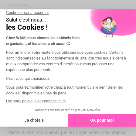
conditions.
SAV et Garantie
Le SAV est pris en charge par WAM. Ce dispositif bénéficie
d'une garantie fabricant de 1 an.
Présentation
Mentions légales :
Les conditions, tarifs faisant foi, destination,
caractéristiques, usages, informations réglementaires des
dispositifs sont indiqués sur chaque fiche produit du site
wamkey.com.
Dispositifs médicaux réservés aux professionnels de santé
dentaire, non remboursés par
les organismes d'assurance