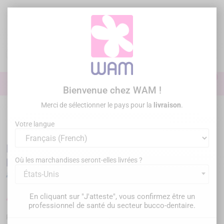
Aller
au
contenu

0

Identifiez-vous
Bienvenue chez WAM !
Merci de sélectionner le pays pour la
livraison
.
Accueil
Restauration
Lampes à photopolymériser
/
DTE
WOODPECKER - Lampe à photopolymériser O-Star Pro
Votre langue
DTE WOODPECKER - Lampe à
photopolymériser O-Star Pro
Où les marchandises seront-elles livrées ?
États-Unis
479,00 €
En cliquant sur "J'atteste", vous confirmez être un
TTC
professionnel de santé du secteur bucco-dentaire.
WPOSTARPRO
Référence :