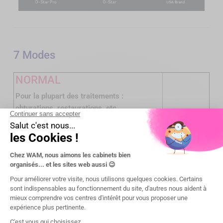
7 Modes
NORMAL
Pour la plupart des traitements :
obturations, restaurations, etc.
Intensité lumineuse constante de 1.000 à
1.200mW/cm²
Durée : 5s, 10s, 15s, 20s
HIGH
Restaurations rapides, en profondeur
Intensité lumineuse constante de 1.800 à