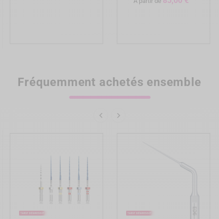
85,00 €
À partir de
Fréquemment achetés ensemble

