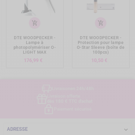
add_shopping_cart
add_shopping_cart
DTE WOODPECKER -
DTE WOODPECKER -
Lampe à
Protection pour lampe
photopolymériser O-
O-Star Sleeve (boîte de
LIGHT MAX
100pcs)
Prix
Prix
176,99 €
10,50 €
Livraison
en 24h/48h
Livraison offerte
dès 180 € TTC d'achat
Paiement sécurisé

ADRESSE