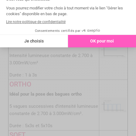
2.000mW/cm²
Durée : 3s, 5s
TURBO
Temps de polymérisation réduit : 2mm de
résine en 1 seconde seulement
Intensité lumineuse constante de 2.700 à
3.000mW/cm²
Durée : 1 à 3s
ORTHO
Idéal pour la pose des bagues ortho
5 vagues successives d'intensité lumineuse
constante de 2.700 à 3.000mW/cm².
Durée : 5x3s et 5x10s
SOFT