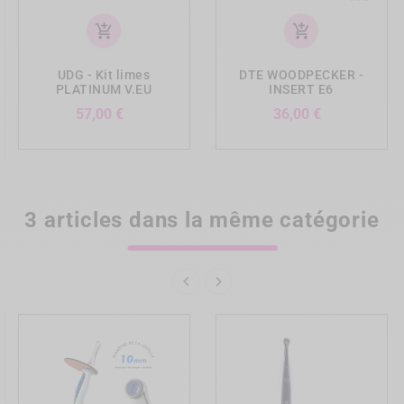
add_shopping_cart
add_shopping_cart
UDG - Kit limes
DTE WOODPECKER -
PLATINUM V.EU
INSERT E6
Prix
Prix
57,00 €
36,00 €
3 articles dans la même catégorie

