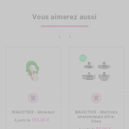
Vous aimerez aussi


add_shopping_cart
add_shopping_cart
WAGOTRIX - Anneaux
WAGOTRIX - Matrices
anatomiques ultra-
Prix
155,00 €
À partir de
fines
Prix