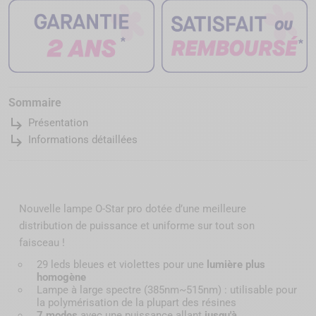
Sommaire
subdirectory_arrow_right
Présentation
subdirectory_arrow_right
Informations détaillées
Nouvelle lampe O-Star pro dotée d’une meilleure
distribution de puissance et uniforme sur tout son
faisceau !
29 leds bleues et violettes pour une
lumière plus
homogène
Lampe à large spectre (385nm~515nm) : utilisable pour
la polymérisation de la plupart des résines
7 modes
avec une puissance allant
jusqu'à