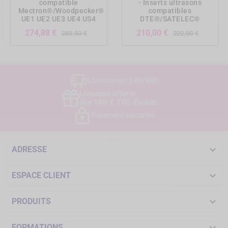
compatible
- Inserts ultrasons
Mectron®/Woodpecker®
compatibles
UE1 UE2 UE3 UE4 US4
DTE®/SATELEC®
Prix
Prix
Prix
Prix
274,88 €
210,00 €
283,50 €
222,00 €
de
de
base
base
Livraison
en 24h/48h
Livraison offerte
dès 180 € TTC d'achat
Paiement sécurisé

ADRESSE

ESPACE CLIENT

PRODUITS
FORMATIONS