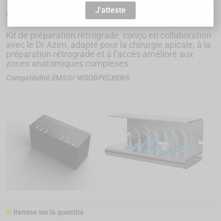
J'atteste
WP-AZIMKIT-WP
Référence :
Kit de préparation rétrograde, conçu en collaboration
avec le Dr Azim, adapté pour la chirurgie apicale, à la
préparation rétrograde et à l’accès amélioré aux
zones anatomiques complexes.
Compatibilité EMS®/ WOODPECKER®
Remise sur la quantité