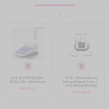


add_shopping_cart
add_shopping_cart
DTE WOODPECKER -
PT-B - Détartreur et
D600 LED - Détartreur
aéropolisseur 5-en-1 -
DTE WOODPECKER
Prix
480,00 €
Prix
4 790,00 €