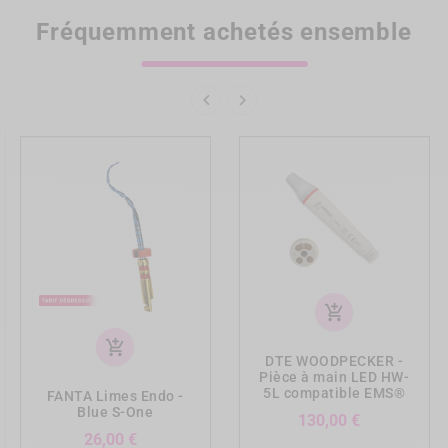
Fréquemment achetés ensemble


add_shopping_cart
add_shopping_cart
DTE WOODPECKER -
Pièce à main LED HW-
5L compatible EMS®
FANTA Limes Endo -
Blue S-One
Prix
130,00 €
Prix
26,00 €