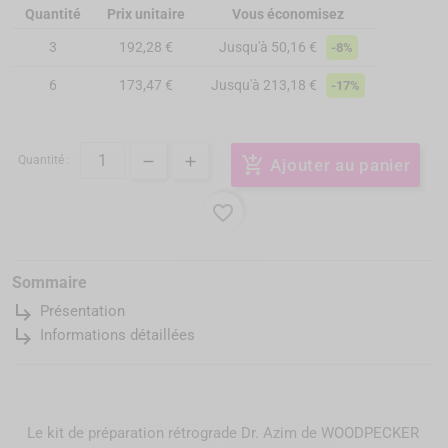
Quantité
Prix unitaire
Vous économisez
3
192,28 €
Jusqu'à 50,16 €
-8%
6
173,47 €
Jusqu'à 213,18 €
-17%
Quantité :
add_shopping_cart
Ajouter au panier
favorite_border
Sommaire
subdirectory_arrow_right
Présentation
subdirectory_arrow_right
Informations détaillées
Le kit de préparation rétrograde Dr. Azim de WOODPECKER