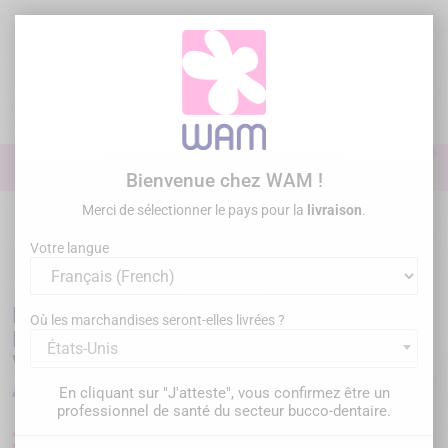
Aller
au
contenu

0

Identifiez-vous
Bienvenue chez WAM !
Merci de sélectionner le pays pour la
livraison
.
Accueil
Omnipratique
Inserts à ultrasons
Kits d'inserts à
ultrasons
/
DTE WOODPECKER - Azim's Kit - Préparation a retro -
Votre langue
Compat. EMS® WOODPECKER®
DTE WOODPECKER - Azim's Kit -
Où les marchandises seront-elles livrées ?
Préparation a retro - Compat. EMS®
États-Unis
WOODPECKER®
En cliquant sur "J'atteste", vous confirmez être un
professionnel de santé du secteur bucco-dentaire.
209,00 €
TTC