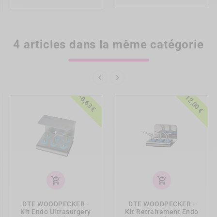
4 articles dans la même catégorie


-12,00 €
-8,63 €
add_shopping_cart
add_shopping_cart
DTE WOODPECKER -
DTE WOODPECKER -
Kit Endo Ultrasurgery
Kit Retraitement Endo