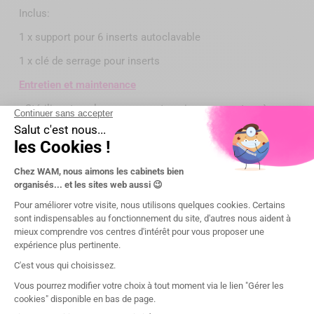
Inclus:
1 x support pour 6 inserts autoclavable
1 x clé de serrage pour inserts
Entretien et maintenance
• Stériliser tous les composants soigneusement après
chaque utilisation.
• Vérifier l’usure des inserts et les remplacer si nécessaire
pour garantir la précision.
• Conserver les inserts dans le support fourni pour qu’ils
soient prêts à l’emploi.
Présentation