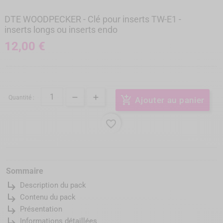
DTE WOODPECKER - Clé pour inserts TW-E1 -
inserts longs ou inserts endo
12,00 €
Quantité :
add_shopping_cart
Ajouter au panier
favorite_border
Sommaire
subdirectory_arrow_right
Description du pack
subdirectory_arrow_right
Contenu du pack
subdirectory_arrow_right
Présentation
subdirectory_arrow_right
Informations détaillées