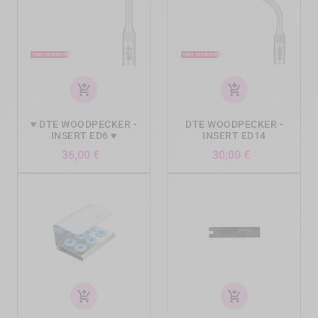
add_shopping_cart
add_shopping_cart
♥ DTE WOODPECKER -
DTE WOODPECKER -
INSERT ED6 ♥
INSERT ED14
Prix
Prix
36,00 €
30,00 €
add_shopping_cart
add_shopping_cart