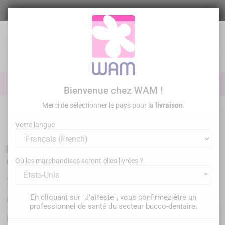
Aller
au
contenu

0

Identifiez-vous
Bienvenue chez WAM !
Merci de sélectionner le pays pour la
livraison
.
Accueil
/
DTE WOODPECKER - Kit endo - Inserts compatibles
DTE®/SATELEC®
Votre langue
DTE WOODPECKER - Kit endo - Inserts
compatibles DTE®/SATELEC®
Où les marchandises seront-elles livrées ?
États-Unis
216,00 €
TTC
En cliquant sur "J'atteste", vous confirmez être un
PK-WP-KITENDOGL
Référence :
professionnel de santé du secteur bucco-dentaire.
Retrouvez notre nouveau kit endo avec une sélection des