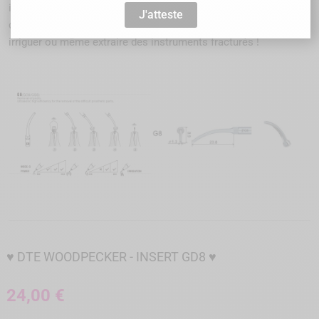
inserts les plus utiles que ce soit pour ouvrir une cavité
J'atteste
d'accès, déposer une prothèse, repérer les entrées des canaux,
irriguer ou même extraire des instruments fracturés !
♥ DTE WOODPECKER - INSERT GD8 ♥
24,00 €