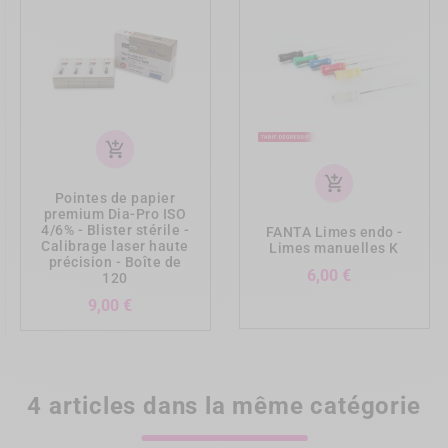
add_shopping_cart
add_shopping_cart
Pointes de papier
premium Dia-Pro ISO
4/6% - Blister stérile -
FANTA Limes endo -
Calibrage laser haute
Limes manuelles K
précision - Boîte de
Prix
6,00 €
120
Prix
9,00 €
4 articles dans la même catégorie