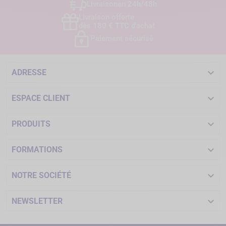
Livraison
en 24h/48h
Livraison offerte
dès 180 € TTC d'achat
Paiement sécurisé

ADRESSE

ESPACE CLIENT

PRODUITS

FORMATIONS

NOTRE SOCIÉTÉ

NEWSLETTER