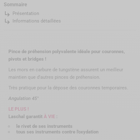
Sommaire
subdirectory_arrow_right
Présentation
subdirectory_arrow_right
Informations détaillées
Pince de préhension polyvalente idéale pour couronnes,
pivots et bridges !
Les mors en carbure de tungstène assurent un meilleur
maintien que d'autres pinces de préhension.
Très pratique pour la dépose des couronnes temporaires.
Angulation 45°
LE PLUS !
Laschal garantit
À
VIE
:
le rivet de ses instruments
tous ses instruments contre l'oxydation