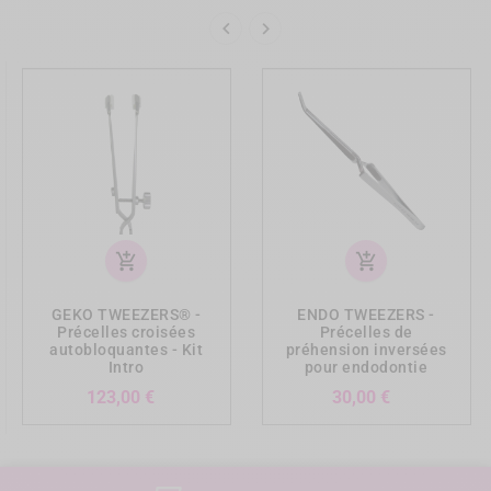


add_shopping_cart
add_shopping_cart
GEKO TWEEZERS® -
ENDO TWEEZERS -
Précelles croisées
Précelles de
autobloquantes - Kit
préhension inversées
Intro
pour endodontie
Prix
Prix
123,00 €
30,00 €