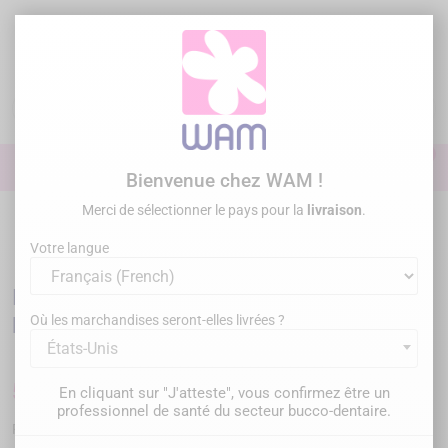
Aller
au
contenu

0

Identifiez-vous
Bienvenue chez WAM !
Merci de sélectionner le pays pour la
livraison
.
Accueil
Omnipratique
Instruments de préhension
/
LASCHAL - Pince
de préhension universelle pour couronne bridge et pivot
Votre langue
LASCHAL - Pince de préhension universelle
pour couronne bridge et pivot
Où les marchandises seront-elles livrées ?
États-Unis
522,00 €
En cliquant sur "J'atteste", vous confirmez être un
TTC
professionnel de santé du secteur bucco-dentaire.
PCF-N-45CCR
Référence :