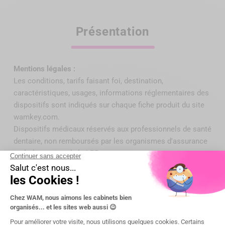
Présentation
Mentions légales :
Les conditions, tarifs faisant foi, destination,
caractéristiques, usages, informations réglementaires des
dispositifs sont indiqués sur chaque fiche produit du site
wamkey.com.
Dispositifs médicaux réservés aux professionnels de santé
dentaire, non remboursés par
les organismes d'assurance
maladie au titre de la LPP
.
Lire attentivement les instructions d'utilisation sur la
notice ou l'étiquetage avant toute utilisation.