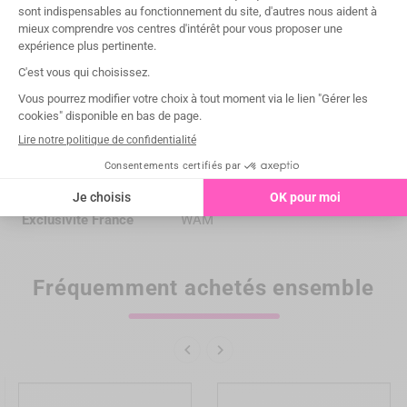
Informations détaillées
Marque
Laschal
Référence
PCF-N-45CCR
Entretien
autoclavable à 135°C/275°F
Exclusivité France
WAM
Fréquemment achetés ensemble

