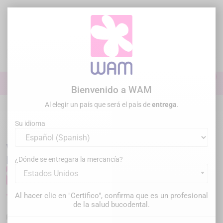
Ir
al
contenido

0

Iniciar sesión
Bienvenido a WAM
Al elegir un país que será el país de
entrega
.
Inicio
Descementado
WAM'X - descementar pernos
/
WAM'X® -
Levanta muñones y coronas Richmond - Intro kit
Su idioma
WAM'X® - Levanta muñones y coronas
Richmond - Intro kit
¿Dónde se entregara la mercancía?
Estados Unidos
Al hacer clic en "Certifico", confirma que es un profesional
766,00 €
imp. incl.
de la salud bucodental.
WXP
Referencia :