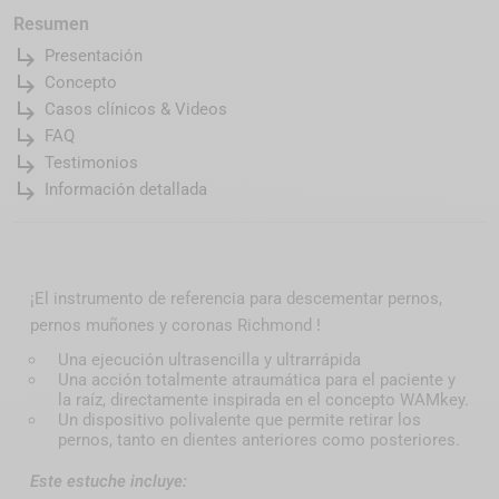
Resumen
subdirectory_arrow_right
Presentación
subdirectory_arrow_right
Concepto
subdirectory_arrow_right
Casos clínicos & Videos
subdirectory_arrow_right
FAQ
subdirectory_arrow_right
Testimonios
subdirectory_arrow_right
Información detallada
¡El instrumento de referencia para descementar pernos,
pernos muñones y coronas Richmond !
Una ejecución ultrasencilla y ultrarrápida
Una acción totalmente atraumática para el paciente y
la raíz, directamente inspirada en el concepto WAMkey.
Un dispositivo polivalente que permite retirar los
pernos, tanto en dientes anteriores como posteriores.
Este estuche incluye: