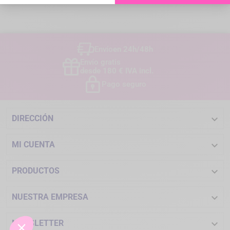
Envío
en 24h/48h
Envío gratis
desde 180 € IVA incl.
Pago seguro

DIRECCIÓN

MI CUENTA

PRODUCTOS

NUESTRA EMPRESA

NEWSLETTER