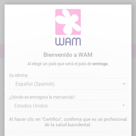
Ir
al
contenido

0

Iniciar sesión
Bienvenido a WAM
Al elegir un país que será el país de
entrega
.
Inicio
Restauración
Composite
Su idioma
Composites dentales
¿Dónde se entregara la mercancía?
Estados Unidos
Filtrar
Hay 2 productos.
Al hacer clic en "Certifico", confirma que es un profesional
Relevancia

de la salud bucodental.