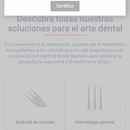
Certifico
Descubra todas nuestras
soluciones para el arte dental
De la prevención a la restauración, pasando por el tratamiento,
acompañamos a los odontólogos en cada etapa del proceso
asistencial con material dental diseñado para optimizar la
precisión, la ergonomía y el rendimiento clínico.
Retirada de coronas
Odontología general