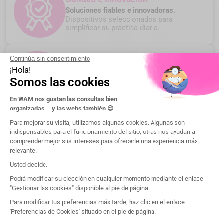
Soluciones fiables e innovadoras.
Dispositivos seleccionados para
simplificar su práctica diaria.
Atención al cliente personalizada
Un equipo a su escucha.
Nuestros expertos le acompañan por
teléfono o correo electrónico.
Demo y cita por videollamada
Reserve una cita.
La experiencia a un clic.
¿Quién es WAM?