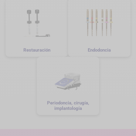
Restauración
Endodoncia
Periodoncia, cirugía,
implantología