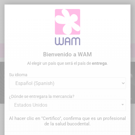
Ir
al
contenido

0

Iniciar sesión
Bienvenido a WAM
Al elegir un país que será el país de
entrega
.
Su idioma


Anterior
Sig
¿Dónde se entregara la mercancía?
Estados Unidos
Al hacer clic en "Certifico", confirma que es un profesional
WAM - ESPECIALISTA EN MATERIAL
de la salud bucodental.
DENTAL DESDE 2000