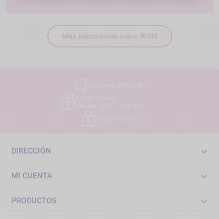
Más información sobre WAM
Envío
en 24h/48h
Envío gratis
desde 180 € IVA incl.
Pago seguro

DIRECCIÓN

MI CUENTA

PRODUCTOS