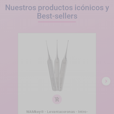
Nuestros productos icónicos y
Best-sellers
chevron_right
add_shopping_cart
WAMkey® - Levantacoronas - Intro-
W