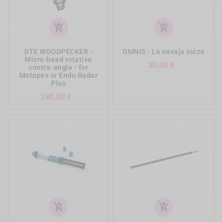
add_shopping_cart
add_shopping_cart
DTE WOODPECKER -
OMNIS - La navaja suiza
Micro-head rotative
Precio
30,00 €
contra-angle - for
Motopex or Endo Radar
Plus
Precio
280,00 €
add_shopping_cart
add_shopping_cart