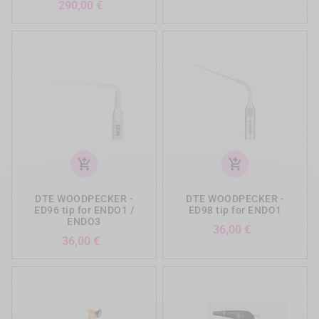
Precio
290,00 €
add_shopping_cart
add_shopping_cart
DTE WOODPECKER -
DTE WOODPECKER -
ED96 tip for ENDO1 /
ED98 tip for ENDO1
ENDO3
Precio
36,00 €
Precio
36,00 €