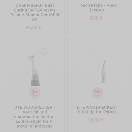
OVERFIBERS - Dual
Touch Probe - Apex
Curing Self Adhesive
locator
Resine Ciment OverCEM
Precio
5,00 €
SA
Precio
96,00 €
add_shopping_cart
add_shopping_cart
DTE WOODPECKER -
DTE WOODPECKER -
Vertical and
ED93 tip for ENDO1
reciprocating motion
Precio
36,00 €
contra-angle for Ai
Motor or Motopex