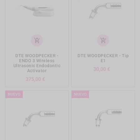
add_shopping_cart
add_shopping_cart
DTE WOODPECKER -
DTE WOODPECKER - Tip
ENDO 3 Wireless
E1
Ultrasonic Endodontic
Precio
30,00 €
Activator
Precio
375,00 €
NUEVO
NUEVO