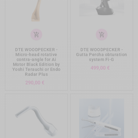
add_shopping_cart
add_shopping_cart
DTE WOODPECKER -
DTE WOODPECKER -
Micro-head rotative
Gutta Percha obturation
contra-angle for Ai
system Fi-G
Motor Black Edition by
Precio
499,00 €
Yoshi Terauchi or Endo
Radar Plus
Precio
290,00 €