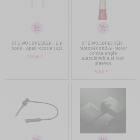
add_shopping_cart
add_shopping_cart
DTE WOODPECKER - Lip
DTE WOODPECKER -
hook - Apex locator (x2)
Motopex and Ai-Motor
contra-angle
Precio
10,50 €
autoclavable silicon
sleeves
Precio
9,50 €