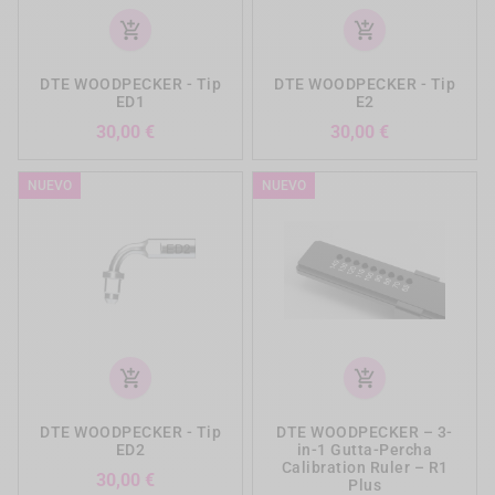
add_shopping_cart
add_shopping_cart
DTE WOODPECKER - Tip
DTE WOODPECKER - Tip
ED1
E2
Precio
Precio
30,00 €
30,00 €
NUEVO
NUEVO
add_shopping_cart
add_shopping_cart
DTE WOODPECKER - Tip
DTE WOODPECKER – 3-
ED2
in-1 Gutta-Percha
Calibration Ruler – R1
Precio
30,00 €
Plus