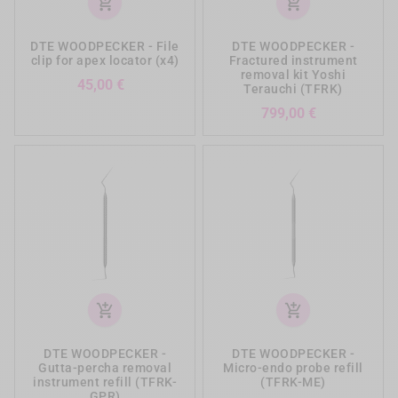
add_shopping_cart
add_shopping_cart
DTE WOODPECKER - File
DTE WOODPECKER -
clip for apex locator (x4)
Fractured instrument
removal kit Yoshi
Precio
45,00 €
Terauchi (TFRK)
Precio
799,00 €
add_shopping_cart
add_shopping_cart
DTE WOODPECKER -
DTE WOODPECKER -
Gutta-percha removal
Micro-endo probe refill
instrument refill (TFRK-
(TFRK-ME)
GPR)