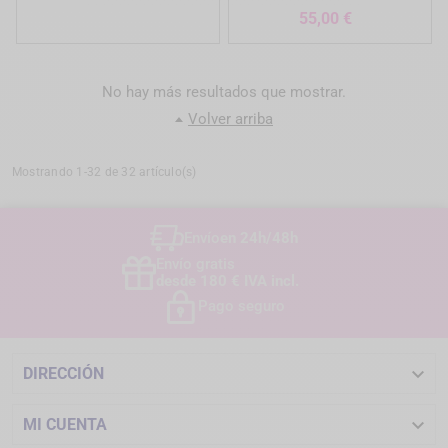
Precio
55,00 €
No hay más resultados que mostrar.
Volver arriba
Mostrando 1-32 de 32 artículo(s)
Envío
en 24h/48h
Envío gratis
desde 180 € IVA incl.
Pago seguro

DIRECCIÓN

MI CUENTA