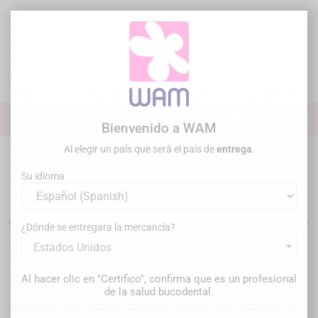
Ir
al
contenido

0

Iniciar sesión
Bienvenido a WAM
Al elegir un país que será el país de
entrega
.
Inicio
Endodoncia
Su idioma
Material de endodoncia
¿Dónde se entregara la mercancía?
Estados Unidos
Filtrar
Hay 32 productos.
Al hacer clic en "Certifico", confirma que es un profesional
Relevancia

de la salud bucodental.