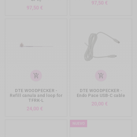
Precio
97,50 €
Precio
97,50 €
add_shopping_cart
add_shopping_cart
DTE WOODPECKER -
DTE WOODPECKER -
Refill canula and loop for
Endo Pace USB-C cable
TFRK-L
Precio
20,00 €
Precio
24,00 €
NUEVO