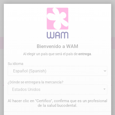
Ir
al
contenido

0

Iniciar sesión
Bienvenido a WAM
Al elegir un país que será el país de
entrega
.
Inicio
Restauración
Restauraciones de Clase II - Sistema de
Matrices
Su idioma
Matrices dentales
¿Dónde se entregara la mercancía?
Estados Unidos
Filtrar
Hay 8 productos.
Al hacer clic en "Certifico", confirma que es un profesional
de la salud bucodental.
Relevancia
