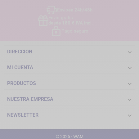
Envío
en 24h/48h
Envío gratis
desde 180 € IVA incl.
Pago seguro

DIRECCIÓN

MI CUENTA

PRODUCTOS

NUESTRA EMPRESA

NEWSLETTER
© 2025 - WAM