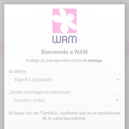
Ir
al
contenido

0

Iniciar sesión
Bienvenido a WAM
Al elegir un país que será el país de
entrega
.
Inicio
Cirugía Periodoncia
Motores de implantología
Su idioma
Motores de implantología dental
¿Dónde se entregara la mercancía?
Estados Unidos
Filtrar
Hay 3 productos.
Al hacer clic en "Certifico", confirma que es un profesional
Relevancia

de la salud bucodental.