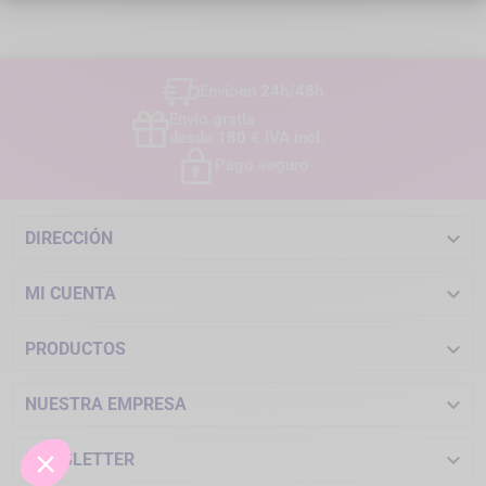
Envío
en 24h/48h
Envío gratis
desde 180 € IVA incl.
Pago seguro

DIRECCIÓN

MI CUENTA

PRODUCTOS

NUESTRA EMPRESA

NEWSLETTER