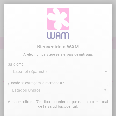
Ir
al
contenido

0

Iniciar sesión
Bienvenido a WAM
Al elegir un país que será el país de
entrega
.
Inicio
Cirugía Periodoncia
Instrumentos quirurgicos
Scalpels
Su idioma
Bisturíes y escalpelos dentales
¿Dónde se entregara la mercancía?
Estados Unidos
Filtrar
Hay 1 producto.
Al hacer clic en "Certifico", confirma que es un profesional
Relevancia

de la salud bucodental.