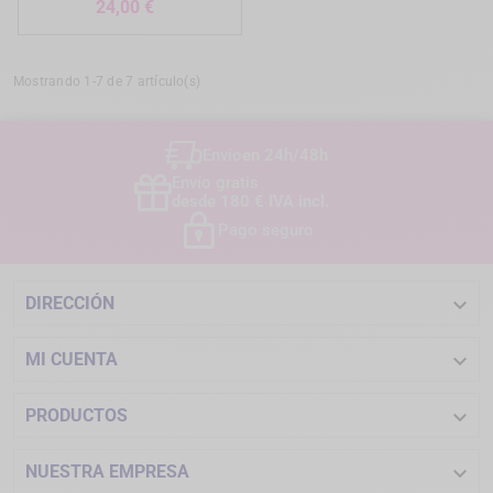
Precio
24,00 €
Mostrando 1-7 de 7 artículo(s)
Envío
en 24h/48h
Envío gratis
desde 180 € IVA incl.
Pago seguro

DIRECCIÓN

MI CUENTA

PRODUCTOS

NUESTRA EMPRESA