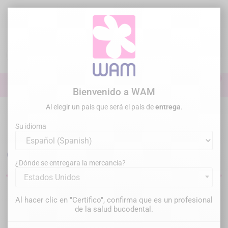
Ir
al
contenido

0

Iniciar sesión
Bienvenido a WAM
Al elegir un país que será el país de
entrega
.
Inicio
Práctica general
Puntas ultrasonidos
Accesorios
Su idioma
Llaves de apriete para insertos
dentales
¿Dónde se entregara la mercancía?
Estados Unidos
Filtrar
Hay 7 productos.
Al hacer clic en "Certifico", confirma que es un profesional
de la salud bucodental.
Relevancia
