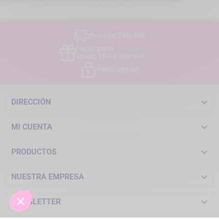
Envío
en 24h/48h
Envío gratis
desde 180 € IVA incl.
Pago seguro

DIRECCIÓN

MI CUENTA

PRODUCTOS

NUESTRA EMPRESA

NEWSLETTER