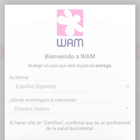
Ir
al
contenido

0

Iniciar sesión
Bienvenido a WAM
Al elegir un país que será el país de
entrega
.
Inicio
Práctica general
Dental Turbine
Su idioma
Turbinas dentales
¿Dónde se entregara la mercancía?
Estados Unidos
Filtrar
Hay 1 producto.
Al hacer clic en "Certifico", confirma que es un profesional
Relevancia

de la salud bucodental.