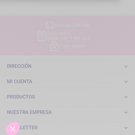
Envío
en 24h/48h
Envío gratis
desde 180 € IVA incl.
Pago seguro

DIRECCIÓN

MI CUENTA

PRODUCTOS

NUESTRA EMPRESA

NEWSLETTER