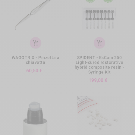
add_shopping_cart
add_shopping_cart
WAGOTRIX - Pinzetta a
SPIDENT - EsCom 250
chiavetta
Light-cured restorative
hybrid composite resin -
Prezzo
60,50 €
Syringe Kit
Prezzo
199,00 €