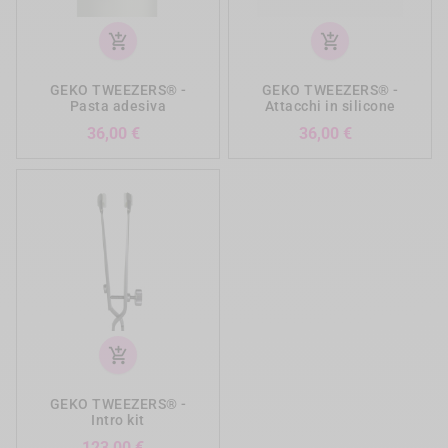
add_shopping_cart
add_shopping_cart
GEKO TWEEZERS® -
GEKO TWEEZERS® -
Pasta adesiva
Attacchi in silicone
Prezzo
Prezzo
36,00 €
36,00 €
add_shopping_cart
GEKO TWEEZERS® -
Intro kit
Prezzo
123,00 €