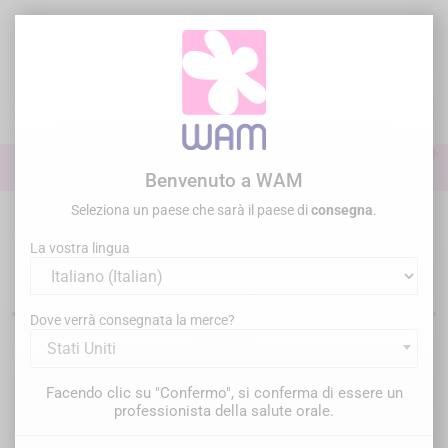
Vai
al
contenuto

0

Accedi
Benvenuto a WAM
Seleziona un paese che sarà il paese di
consegna
.
Home
Trattamento Conservativo
La vostra lingua
Materiale per il restauro dentale
Dove verrà consegnata la merce?
Stati Uniti
Filtro
Ci sono 21 prodotti.
Facendo clic su "Confermo", si conferma di essere un
Rilevanza

professionista della salute orale.