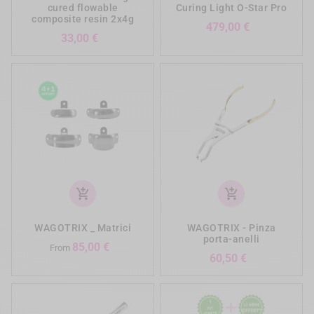
cured flowable
Curing Light O-Star Pro
composite resin 2x4g
Prezzo
479,00 €
Prezzo
33,00 €
add_shopping_cart
add_shopping_cart
WAGOTRIX _ Matrici
WAGOTRIX - Pinza
porta-anelli
Prezzo
85,00 €
From
Prezzo
60,50 €