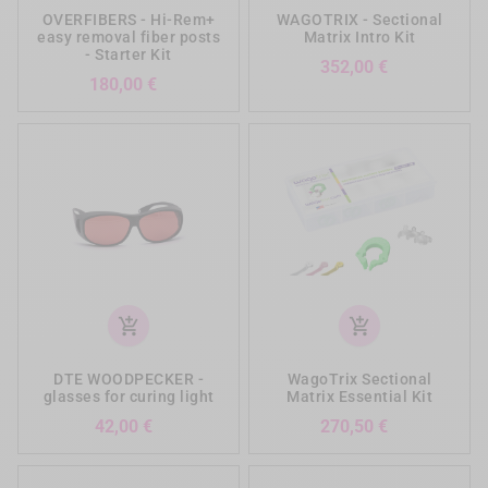
OVERFIBERS - Hi-Rem+
WAGOTRIX - Sectional
easy removal fiber posts
Matrix Intro Kit
- Starter Kit
Prezzo
352,00 €
Prezzo
180,00 €
add_shopping_cart
add_shopping_cart
DTE WOODPECKER -
WagoTrix Sectional
glasses for curing light
Matrix Essential Kit
Prezzo
Prezzo
42,00 €
270,50 €