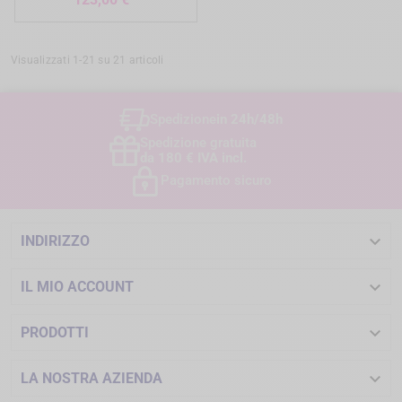
Visualizzati 1-21 su 21 articoli
Spedizione
in 24h/48h
Spedizione gratuita
da 180 € IVA incl.
Pagamento sicuro

INDIRIZZO

IL MIO ACCOUNT

PRODOTTI

LA NOSTRA AZIENDA