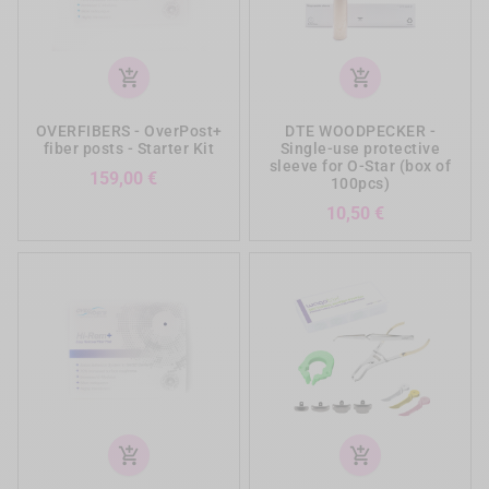
add_shopping_cart
add_shopping_cart
OVERFIBERS - OverPost+
DTE WOODPECKER -
fiber posts - Starter Kit
Single-use protective
sleeve for O-Star (box of
Prezzo
159,00 €
100pcs)
Prezzo
10,50 €
add_shopping_cart
add_shopping_cart