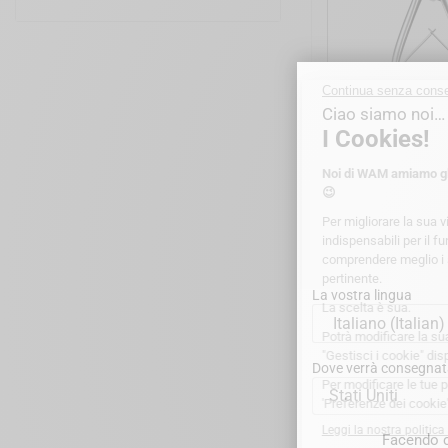
WAM'X® - Rimuo
La vostra lingua
Dove verrà consegnat
Stati Uniti
Facendo c