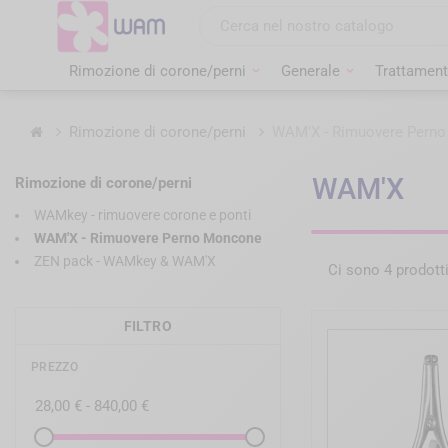
Vai
al
contenuto
Rimozione di corone/perni
Generale
Trattament
Home
Rimozione di corone/perni
WAM'X - Rimuovere Pern
WAM'X
Rimozione di corone/perni
WAMkey - rimuovere corone e ponti
WAM'X - Rimuovere Perno Moncone
ZEN pack - WAMkey & WAM'X
Ci sono 4 prodotti
FILTRO
PREZZO
28,00 € - 840,00 €