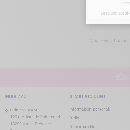
WAM'X _ 
Visualizzati 1-4 su 4 arti
S
INDIRIZZO
IL MIO ACCOUNT
Informazioni personali
Indirizzo:
WAM
120 rue Jean de Guiramand
Ordini
13290 Aix-en-Provence
Note di credito