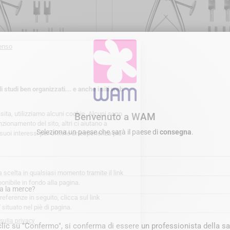
add_shopping_cart
add_shopping_cart
vere perno moncone - Kit
WAM'X® - Rimuovere perno m
Ultimate
Intro kit
Prezzo
Prezz
840,00 €
766,00 €
Benvenuto a WAM
Seleziona un paese che sarà il paese di
consegna
.
a la merce?
lic su "Confermo", si conferma di essere un professionista della sal