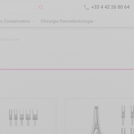


+33 4 42 26 80 64
o Conservativo
Chirurgia Parondontologia
o Moncone
.