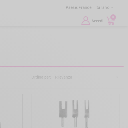
Paese:
France
Italiano

0
Accedi
Ordina per:
Rilevanza
