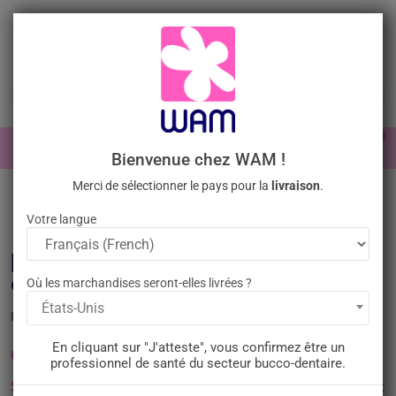
Aller
au
contenu

0

Identifiez-vous
Bienvenue chez WAM !
Merci de sélectionner le pays pour la
livraison
.
Accueil
/
Évènements
Webinaires
/
[A déjà eu lieu] Webinaire
GRATUIT - Le détartreur-aéropolisseur PT-B - 20 mai 2026
Votre langue
[A déjà eu lieu] Webinaire GRATUIT - Le
détartreur-aéropolisseur PT-B - 20 mai 2026
Où les marchandises seront-elles livrées ?
États-Unis
WEB-PTB-200526
Référence :
En cliquant sur "J'atteste", vous confirmez être un
Cet événement est déjà passé !
professionnel de santé du secteur bucco-dentaire.
Si vous souhaitez avoir plus d’informations sur le sujet :