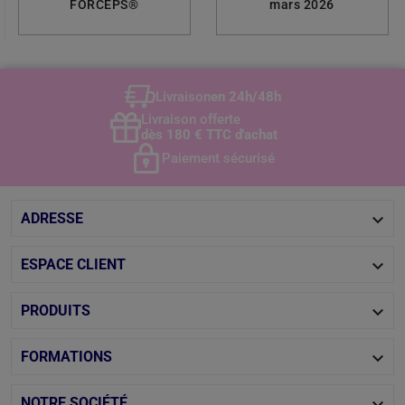
FORCEPS®
mars 2026
Livraison
en 24h/48h
Livraison offerte
dès 180 € TTC d'achat
Paiement sécurisé

ADRESSE

ESPACE CLIENT

PRODUITS

FORMATIONS

NOTRE SOCIÉTÉ