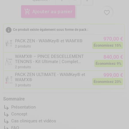
add_shopping_cart
Ajouter au panier
favorite_border
info
Ce produit existe également sous forme de pack :
970,00 €
PACK ZEN - WAMKey® et WAM'X®
Économisez 15%
2 produits
WAM’X® – PINCE DESCELLEMENT
840,00 €
TENONS - Kit Ultimate | Complet
Économisez 9%
avec étriers universels + SuperQuick
2 produits
PACK ZEN ULTIMATE - WAMKey® et
999,00 €
WAM'X®
Économisez 23%
3 produits
Sommaire
subdirectory_arrow_right
Présentation
subdirectory_arrow_right
Concept
subdirectory_arrow_right
Cas cliniques et vidéos
subdirectory_arrow_right
FAQ