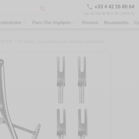

+33 4 42 26 80 64

Lun au Ven de 9h à 18h (GMT+1)
Endodontie
Paro Chir Implanto
Promos
Nouveautés
C
’X® – Kit Intro | Essentiel avec étriers universels