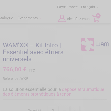
Pays:
France
Français

0
atalogue
Évènements
Identifiez-vous
WAM’X® – Kit Intro |
Essentiel avec étriers
universels
766,00 €
TTC
WXP
Référence :
La solution essentielle pour la
dépose atraumatique
des éléments prothétiques à tenon.
Quantité :