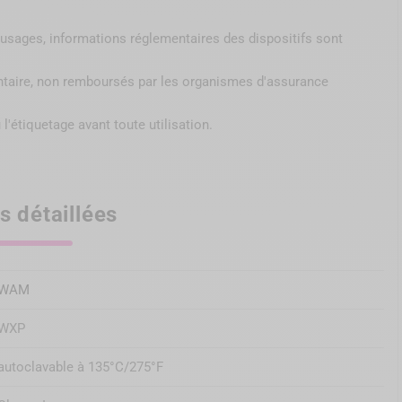
au niveau des encoches dans
 et de l’eau en continu
s, usages, informations réglementaires des dispositifs sont
es forces, vous pouvez
la pince, introduisez les
ntaire, non remboursés par
les organismes d'assurance
ce. Lorsque l'étrier le plus
titution corono-radiculaire
 l'étiquetage avant toute utilisation.
s détaillées
es mésiale et distale de la
WAM
WXP
onstitution coronaire
rotocole, ces encoches n'ont
autoclavable à 135°C/275°F