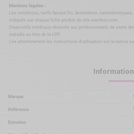
Effectuez une séquence d’une à deux minutes d’ultrasons, 
Mentions légales :
le sens du descellement avec une contremasse en opposition
Les conditions, tarifs faisant foi, destination, caractéristique
pour éviter l’échauffement. Pour une meilleure répartition d
indiqués sur chaque fiche produit du site wamkey.com.
appliquer une digue liquide sur la zone cervicale. A l'aide de 
Dispositifs médicaux réservés aux professionnels de santé de
étriers comme indiqué sur l'image ci-contre. Actionnez la pin
maladie au titre de la LPP
.
grand bute sur le congé, le plus petit soulève alors la recons
Lire attentivement les instructions d'utilisation sur la notice ou
dans l'axe du canal.
Cas de la couronne Richmond
Information
A l'aide d'un disque ou d'une fraise adaptée, éliminez les fac
reconstitution coronaire
Marque
Référence
Créez une encoche sur les faces mésiale et distale de la rec
réduite. Contrairement à ce qui était requis dans l'ancien p
Entretien
pas à se situer à la jonction corono-radiculaire.