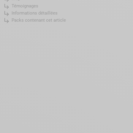
subdirectory_arrow_right
Témoignages
subdirectory_arrow_right
Informations détaillées
subdirectory_arrow_right
Packs contenant cet article