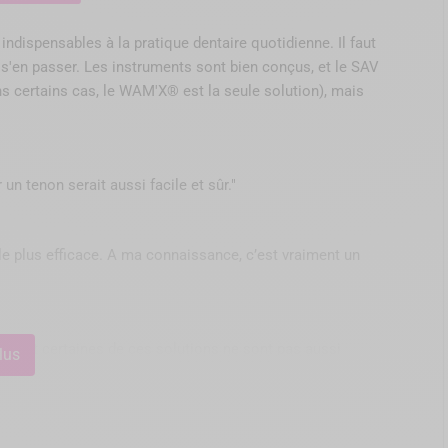
ispensables à la pratique dentaire quotidienne. Il faut
s'en passer. Les instruments sont bien conçus, et le SAV
ns certains cas, le WAM'X® est la seule solution), mais
stitution coronaire.
cette gorge n'a pas à se
un tenon serait aussi facile et sûr."
t le plus efficace. A ma connaissance, c’est vraiment un
capables d'être insérés dans
pables de coulisser autour
gé. Une fois les 2 étriers
nons. Et certaines de ces solutions ne sont pas aussi
lus
et donc un choc sur les dents
"