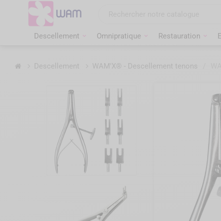
Aller
au
contenu
Descellement
Omnipratique
Restauration
Accueil
Descellement
WAM'X® - Descellement tenons
/
WAM