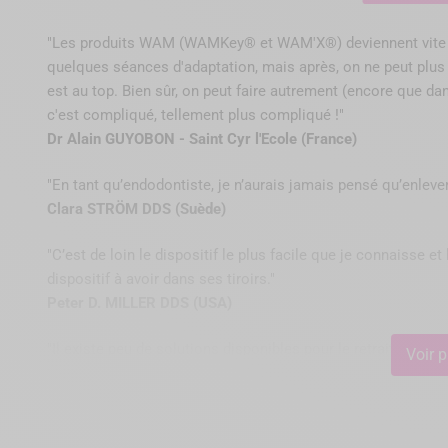
l'effet férule.
"Les produits WAM (WAMKey® et WAM'X®) deviennent vite ind
quelques séances d'adaptation, mais après, on ne peut plus 
Cas du Faux-Moignon
est au top. Bien sûr, on peut faire autrement (encore que da
c'est compliqué, tellement plus compliqué !"
Dr Alain GUYOBON - Saint Cyr l'Ecole (France)
Créez une gorge sur les faces mésiale et distale de la recon
Contrairement à ce qui était requis dans l'ancien protocole, 
"En tant qu’endodontiste, je n’aurais jamais pensé qu’enlever 
situer à la jonction corono-radiculaire.
Clara STRÖM DDS (Suède)
"C’est de loin le dispositif le plus facile que je connaisse e
Par tests successifs, sélectionnez le plus petit des étriers 
dispositif à avoir dans ses tiroirs."
ces encoches. Puis sélectionnez le plus petit des étriers ca
Peter D. MILLER DDS (USA)
du moignon. Cet étrier doit idéalement venir buter sur le con
sélectionnés, placez-les dans la pince.
"Il existe peu de solutions disponibles pour le retrait de te
Voir p
Réglez ensuite la vis pour éviter une trop grande ouverture 
efficaces que cela. Mais celle-ci FONCTIONNE VRAIMENT !
antagonistes lors du descellement.
Irina BOVKA DDS (Allemagne)