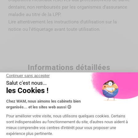
dentaire, non remboursés par
les organismes d'assurance
maladie au titre de la LPP
.
Lire attentivement les instructions d'utilisation sur la
notice ou l'étiquetage avant toute utilisation.
Informations détaillées
Référence
MC.10.323.100
Entretien
usage unique
Dispositif médical
Classe I
Boîte de
1