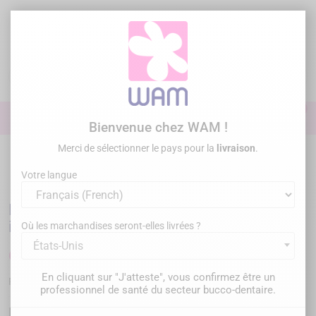
Aller
au
contenu

0

Identifiez-vous
Bienvenue chez WAM !
Merci de sélectionner le pays pour la
livraison
.
Accueil
Restauration
/
MICRODONT - MIR 1.0 Strip réduction
interproximale - Scie
Votre langue
MICRODONT - MIR 1.0 Strip réduction
interproximale - Scie
Où les marchandises seront-elles livrées ?
États-Unis
6,00 €
TTC
En cliquant sur "J'atteste", vous confirmez être un
MC.10.323.100
Référence :
professionnel de santé du secteur bucco-dentaire.
MIR1.0 scie : votre allié idéal pour les réductions