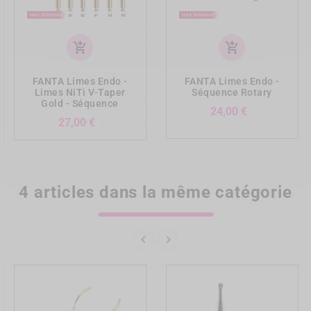
add_shopping_cart
add_shopping_cart
FANTA Limes Endo -
FANTA Limes Endo -
Limes NiTi V-Taper
Séquence Rotary
Gold - Séquence
Prix
24,00 €
Prix
27,00 €
4 articles dans la même catégorie

