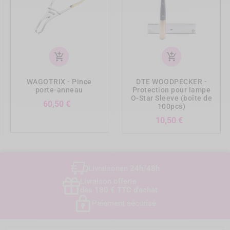
add_shopping_cart
add_shopping_cart
WAGOTRIX - Pince
DTE WOODPECKER -
porte-anneau
Protection pour lampe
O-Star Sleeve (boîte de
Prix
60,50 €
100pcs)
Prix
10,50 €
Livraison
en 24h/48h
Livraison offerte
dès 180 € TTC d'achat
Paiement sécurisé