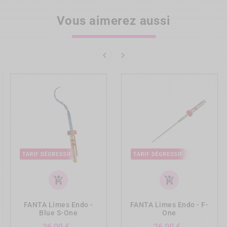
Vous aimerez aussi


add_shopping_cart
add_shopping_cart
FANTA Limes Endo -
FANTA Limes Endo - F-
Blue S-One
One
Prix
Prix
26,00 €
26,00 €