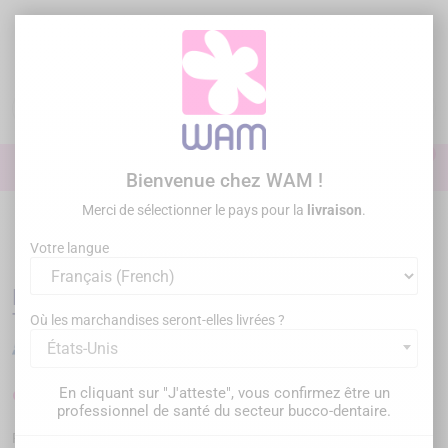
Aller
au
contenu

0

Identifiez-vous
Bienvenue chez WAM !
Merci de sélectionner le pays pour la
livraison
.
Accueil
Endodontie
Moteurs d'endodontie
/
DTE WOODPECKER -
Moteur endo Ai-Motor Terauchi Edition
Votre langue
DTE WOODPECKER - Moteur endo Ai-Motor
Terauchi Edition
Où les marchandises seront-elles livrées ?
États-Unis
En cliquant sur "J'atteste", vous confirmez être un
975,00 €
1 299,00 €
Économisez 324,00 €
TTC
professionnel de santé du secteur bucco-dentaire.
WPAIMOTORBLACK
Référence :