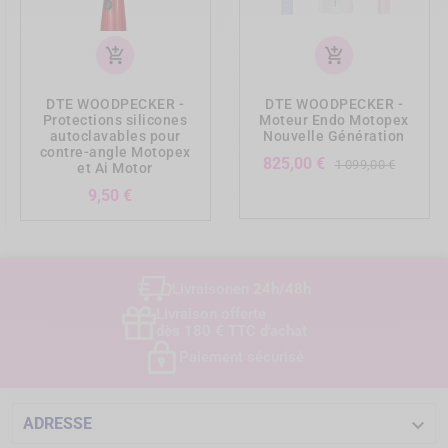
add_shopping_cart
add_shopping_cart
DTE WOODPECKER -
DTE WOODPECKER -
Protections silicones
Moteur Endo Motopex
autoclavables pour
Nouvelle Génération
contre-angle Motopex
Prix
Prix
825,00 €
1 099,00 €
et Ai Motor
de
Prix
9,50 €
base
Livraison
en 24h/48h
Livraison offerte
dès 180 € TTC d'achat
Paiement sécurisé

ADRESSE