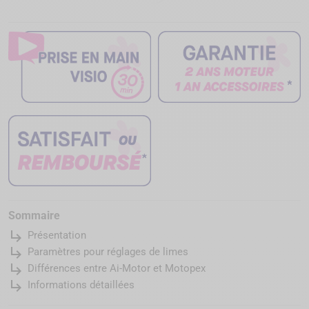
Sommaire
subdirectory_arrow_right
Présentation
subdirectory_arrow_right
Paramètres pour réglages de limes
subdirectory_arrow_right
Différences entre Ai-Motor et Motopex
subdirectory_arrow_right
Informations détaillées