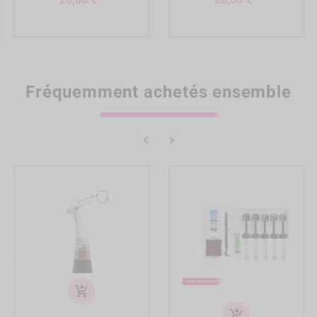
Fréquemment achetés ensemble


add_shopping_cart
add_shopping_cart