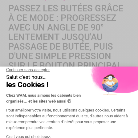
PASSEZ LES BUTÉES GRÂCE
À CE MODE : PROGRESSEZ
AVEC UN ANGLE DE 90°
LENTEMENT JUSQU'AU
PASSAGE DE BUTÉE, PUIS
D'UNE SIMPLE PRESSION
SUR LE BOUTON PRINCIPAL,
PASSEZ EN MODE DE
RÉCIPROCITÉ POUR
CONTINUER VOTRE MISE EN
FORME !