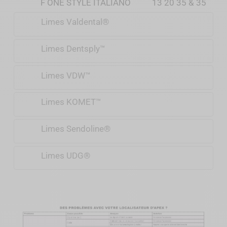
F ONE STYLE ITALIANO
13 20 35 & 35
1 
Limes Valdental®
Limes Dentsply™
Limes VDW™
Limes KOMET™
Limes Sendoline®
Limes UDG®