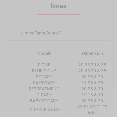
limes
Limes Fanta Dental®
Co
Modèle
Dimension
(N
F-ONE
20 25 30 & 35
1 
BLUE S ONE
20 25 30 & 35
1 
ROTARY
20 25 & 30
1 
S4 ROTARY
18 25 & 35
1 
RETREATMENT
20 25 & 30
1 
C-PATH
19 16 & 13
1 
BABY ROTARY
20 25 & 30
1 
SX S1 S2 F1 F2
V TAPER GOLD
1 
& F3