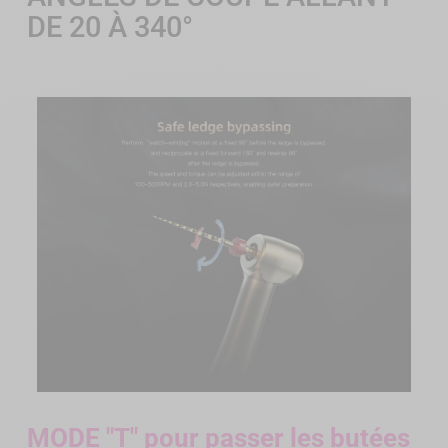
DE 20 À 340°
MODE "T" pour passer les butées