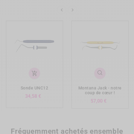


add_shopping_cart
Sonde UNC12
Montana Jack - notre
coup de cœur !
Prix
34,58 €
Prix
57,00 €
Fréquemment achetés ensemble