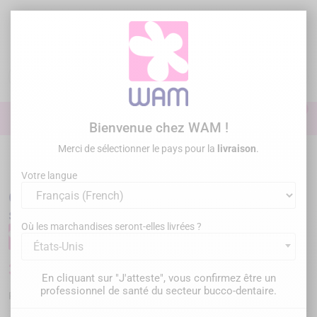
Aller
au
contenu

0

Identifiez-vous
Bienvenue chez WAM !
Merci de sélectionner le pays pour la
livraison
.
Accueil
Omnipratique
/
OMNIS - Curette multifonction couteau suisse
Votre langue
OMNIS - Curette multifonction couteau
suisse
Où les marchandises seront-elles livrées ?
États-Unis
30,00 €
TTC
En cliquant sur "J'atteste", vous confirmez être un
professionnel de santé du secteur bucco-dentaire.
OM2
Référence :