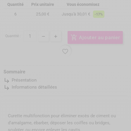
Quantité
Prix unitaire
Vous économisez
6
25,00 €
Jusqu'à 30,01 €
-17%
Quantité :
add_shopping_cart
Ajouter au panier
favorite_border
Sommaire
subdirectory_arrow_right
Présentation
subdirectory_arrow_right
Informations détaillées
Curette multifonction pour éliminer excès de ciment ou
d'amalgame, ébarber, déposer les coiffes ou bridges,
sculpter, ou encore enlever les cavits.