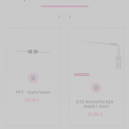


add_shopping_cart
add_shopping_cart
PDT - Explorateur
Prix
34,50 €
DTE WOODPECKER -
INSERT ED87
Prix
36,00 €