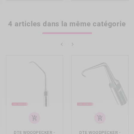
4 articles dans la même catégorie


add_shopping_cart
add_shopping_cart
DTE WOODPECKER -
DTE WOODPECKER -