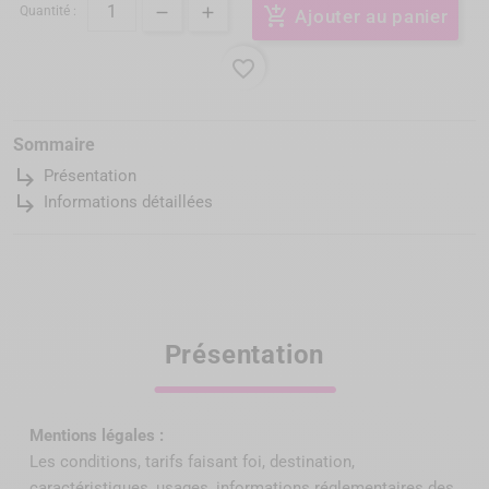
Quantité :
add_shopping_cart
Ajouter au panier
favorite_border
Sommaire
subdirectory_arrow_right
Présentation
subdirectory_arrow_right
Informations détaillées
Présentation
Mentions légales :
Les conditions, tarifs faisant foi, destination,
caractéristiques, usages, informations réglementaires des