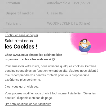
Entretien
autoclavable à 135°C/275°F
Dispositif médical
Classe IIa
Fabricant
WOODPECKER DTE (Chine)
Organisme Notifié
CE 0197 - TÜV Rheinland
Compatibilité
DTE®/SATELEC®
NSK®
Boîte de
1
Catégorie d'acte
Parodontologie/hygiène
Type d'acte
Maintenance implantaire
Vous aimerez aussi