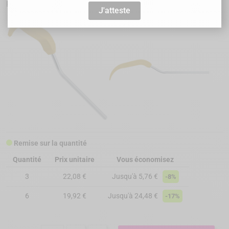
Pour maintenance implantaire (avec insert ref WP-PD40)
J'atteste
Remise sur la quantité
Quantité
Prix unitaire
Vous économisez
3
22,08 €
Jusqu'à 5,76 €
-8%
6
19,92 €
Jusqu'à 24,48 €
-17%