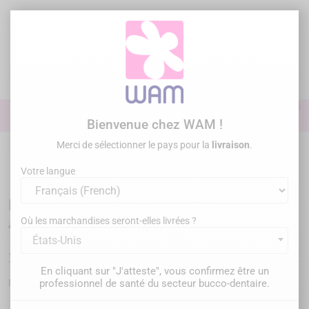
Aller
au
contenu

0

Identifiez-vous
Bienvenue chez WAM !
Merci de sélectionner le pays pour la
livraison
.
Accueil
Omnipratique
Inserts à ultrasons
Inserts compatibles
DTE® ou NSK® ou SATELEC®
/
DTE WOODPECKER - INSERT PD41
Votre langue
DTE WOODPECKER - INSERT PD41
Où les marchandises seront-elles livrées ?
États-Unis
24,00 €
TTC
En cliquant sur "J'atteste", vous confirmez être un
WP-PD41
professionnel de santé du secteur bucco-dentaire.
Référence :