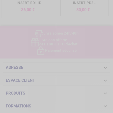
INSERT ED11D
INSERT PD2L
Prix
Prix
36,00 €
30,00 €
Livraison
en 24h/48h
Livraison offerte
dès 180 € TTC d'achat
Paiement sécurisé

ADRESSE

ESPACE CLIENT

PRODUITS

FORMATIONS