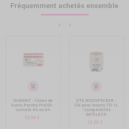
Fréquemment achetés ensemble


add_shopping_cart
add_shopping_cart
DIADENT - Cônes de
DTE WOODPECKER -
Gutta-Percha ProISO -
Clé pour inserts TD-1L
conicité 4% ou 6%
- Compatibilité
SATELEC®
Prix
10,50 €
Prix
12,00 €