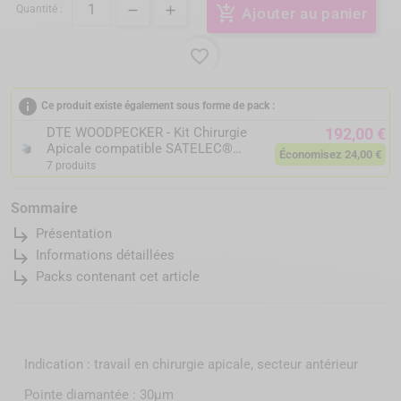
Quantité :
add_shopping_cart
Ajouter au panier
favorite_border
info
Ce produit existe également sous forme de pack :
DTE WOODPECKER - Kit Chirurgie
192,00 €
Apicale compatible SATELEC®
Économisez 24,00 €
ED19D ED20D ED23D ED21LD
7 produits
ED21RD
Sommaire
subdirectory_arrow_right
Présentation
subdirectory_arrow_right
Informations détaillées
subdirectory_arrow_right
Packs contenant cet article
Indication : travail en chirurgie apicale, secteur antérieur
Pointe diamantée : 30µm