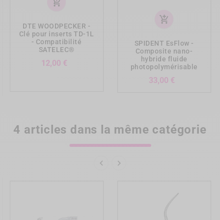
add_shopping_cart
add_shopping_cart
DTE WOODPECKER -
Clé pour inserts TD-1L
- Compatibilité
SPIDENT EsFlow -
SATELEC®
Composite nano-
hybride fluide
Prix
12,00 €
photopolymérisable
Prix
33,00 €
4 articles dans la même catégorie

