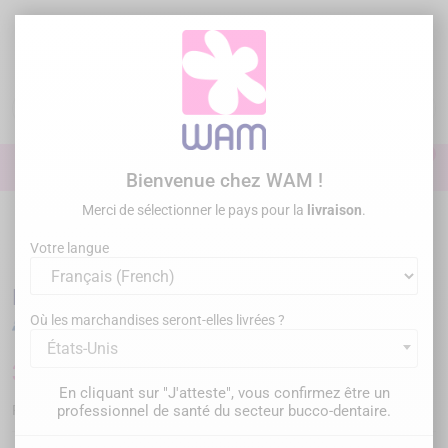
Aller
au
contenu

0

Identifiez-vous
Bienvenue chez WAM !
Merci de sélectionner le pays pour la
livraison
.
Accueil
Omnipratique
Inserts à ultrasons
Inserts compatibles
DTE® ou NSK® ou SATELEC®
/
DTE WOODPECKER - INSERT ED20D
Votre langue
DTE WOODPECKER - INSERT ED20D
Où les marchandises seront-elles livrées ?
États-Unis
36,00 €
TTC
En cliquant sur "J'atteste", vous confirmez être un
WP-ED20D
professionnel de santé du secteur bucco-dentaire.
Référence :