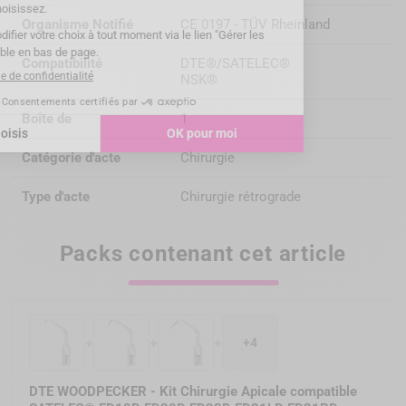
Organisme Notifié
CE 0197 - TÜV Rheinland
Compatibilité
DTE®/SATELEC®
NSK®
Boîte de
1
Catégorie d'acte
Chirurgie
Type d'acte
Chirurgie rétrograde
Packs contenant cet article
+
+
+
+4
DTE WOODPECKER - Kit Chirurgie Apicale compatible