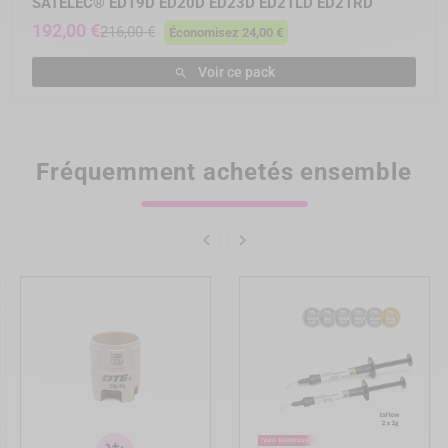
SATELEC® ED19D ED20D ED23D ED21LD ED21RD
192,00 €
216,00 €
Économisez 24,00 €
Voir ce pack

Fréquemment achetés ensemble

