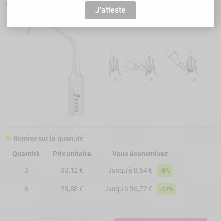
Chir a retro, secteur antérieur
J'atteste
Remise sur la quantité
Quantité
Prix unitaire
Vous économisez
3
33,12 €
Jusqu'à 8,64 €
-8%
6
29,88 €
Jusqu'à 36,72 €
-17%