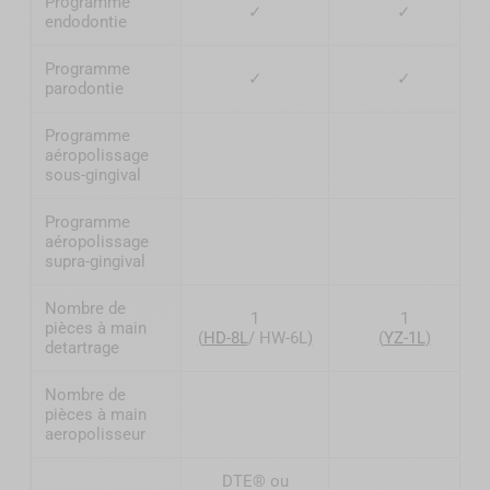
Programme
✓
✓
endodontie
Programme
✓
✓
parodontie
Programme
aéropolissage
sous-gingival
Programme
aéropolissage
supra-gingival
Nombre de
1
1
pièces à main
(
HD-8L
/ HW-6L
)
(
YZ-1L
)
detartrage
Nombre de
pièces à main
aeropolisseur
DTE® ou