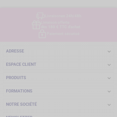
Livraison
en 24h/48h
Livraison offerte
dès 180 € TTC d'achat
Paiement sécurisé

ADRESSE

ESPACE CLIENT

PRODUITS

FORMATIONS

NOTRE SOCIÉTÉ