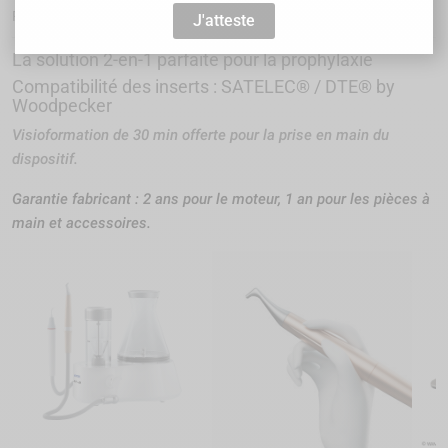
WPAPB
Référence :
J'atteste
La solution 2-en-1 parfaite pour la prophylaxie
Compatibilité des inserts : SATELEC® / DTE® by
Woodpecker
Visioformation de 30 min offerte pour la prise en main du
dispositif.
Garantie fabricant : 2 ans pour le moteur, 1 an pour les pièces à
main et accessoires.