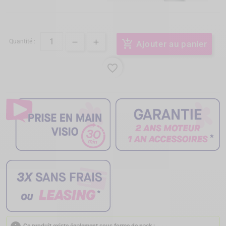
Quantité :
add_shopping_cart
Ajouter au panier
favorite_border