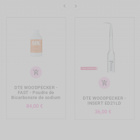


add_shopping_cart
add_shopping_cart
DTE WOODPECKER -
FAST - Poudre de
Bicarbonate de sodium
DTE WOODPECKER -
INSERT ED21LD
Prix
84,00 €
Prix
36,00 €