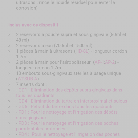
ultrasons : rince le liquide résiduel pour éviter la
corrosion)
Inclus avec ce dispositif
2 réservoirs à poudre supra et sous gingivale (80ml et
48 ml)
2 réservoirs à eau (700ml et 1500 ml)
1 pièces à main à ultrasons (
HD-8L
) - longueur cordon
1.7m
2 pièces à main pour l'aéropolisseur (
AP-1
;
AP-2
) -
longueur cordon 1.7m
10 embouts sous-gingivaux stériles à usage unique
(
WPSUB-A
)
7 inserts dont :
-
GD1 : Elimination des dépôts supra gingivaux dans
tous les quadrants
-
GD4 : Elimination du tartre en interproximal et sulcus
-
GD5 : Retrait du tartre dans tous les quadrants
-
PD1 : Pour le nettoyage et l'irrigation des dépôts
sous-gingivaux
-
PD3 : Pour le nettoyage et l'irrigation des poches
parodontales profondes
-
PD4 : Pour le nettoyage et l'irrigation des poches