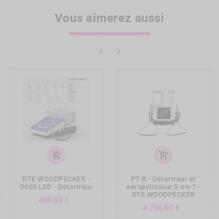
Vous aimerez aussi


add_shopping_cart
add_shopping_cart
DTE WOODPECKER -
PT-B - Détartreur et
D600 LED - Détartreur
aéropolisseur 5-en-1 -
DTE WOODPECKER
Prix
480,00 €
Prix
4 790,00 €