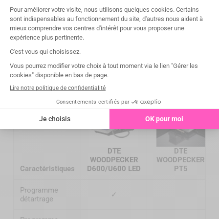
Comparer nos détartreurs et
aéropolisseurs
DTE
DTE
WOODPECKER
WOODPECKER
Caractéristiques
D600/U600 LED
PT5
Programme
✓
détartrage