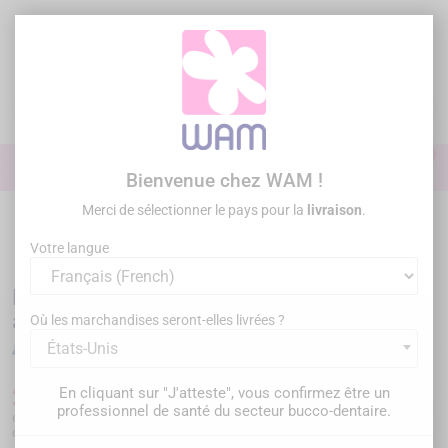
Aller
au
contenu

0

Identifiez-vous
Bienvenue chez WAM !
Merci de sélectionner le pays pour la
livraison
.
Accueil
Paro Chir Implanto
Détartreurs et aéropolisseurs
/
DTE
WOODPECKER - AP-B - Détartreur et aéropolisseur 2-en-1
Votre langue
DTE WOODPECKER - AP-B - Détartreur et
aéropolisseur 2-en-1
Où les marchandises seront-elles livrées ?
États-Unis
2 090,00 €
En cliquant sur "J'atteste", vous confirmez être un
TTC
professionnel de santé du secteur bucco-dentaire.
ou payez
696,67 €/mois
en 3x sans frais
ou faites une
demande de financement