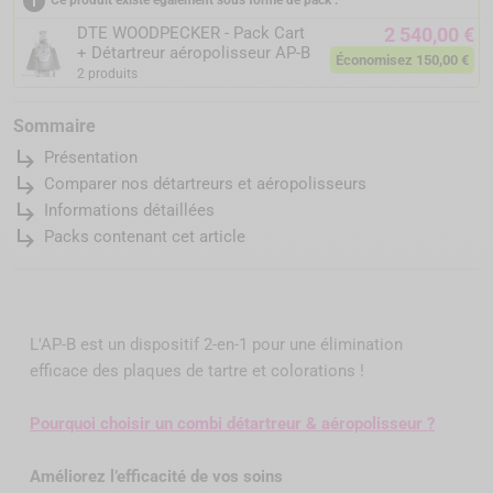
info
Ce produit existe également sous forme de pack :
DTE WOODPECKER - Pack Cart
2 540,00 €
+ Détartreur aéropolisseur AP-B
Économisez 150,00 €
2 produits
Sommaire
subdirectory_arrow_right
Présentation
subdirectory_arrow_right
Comparer nos détartreurs et aéropolisseurs
subdirectory_arrow_right
Informations détaillées
subdirectory_arrow_right
Packs contenant cet article
L'AP-B est un dispositif 2-en-1 pour une élimination
efficace des plaques de tartre et colorations !
Pourquoi choisir un combi détartreur & aéropolisseur ?
Améliorez l’efficacité de vos soins