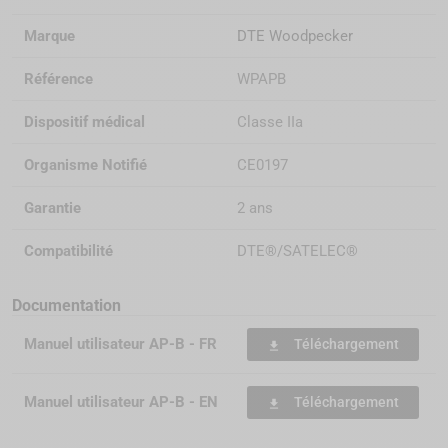
Marque
DTE Woodpecker
Référence
WPAPB
Dispositif médical
Classe IIa
Organisme Notifié
CE0197
Garantie
2 ans
Compatibilité
DTE®/SATELEC®
Documentation
Manuel utilisateur AP-B - FR
Téléchargement
file_download
Manuel utilisateur AP-B - EN
Téléchargement
file_download