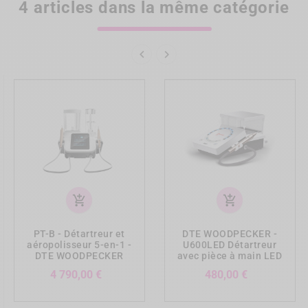
4 articles dans la même catégorie


add_shopping_cart
add_shopping_cart
PT-B - Détartreur et
DTE WOODPECKER -
aéropolisseur 5-en-1 -
U600LED Détartreur
DTE WOODPECKER
avec pièce à main LED
Prix
Prix
4 790,00 €
480,00 €