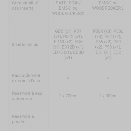
Compatibilité
SATELEC® /
EMS® ou
des inserts
EMS® ou
WOODPECKER®
WOODPECKER®
GD5 (x1), PD7
P50R (x3), P50L
(x1), PD12 (x1),
(x3), P52 (x2),
ED60 (x2), ED6
P56 (x2), P59
Inserts inclus
(x1), ED12D (x1),
(x2), P90 (x1),
ED15 (x1), ED3D
E51 (x1), E52
(x1)
(x1)
Raccordement
✓
✓
externe à l'eau
Réservoir à eau
1 x 700ml
1 x 900ml
autonome
Réservoir à
poudre