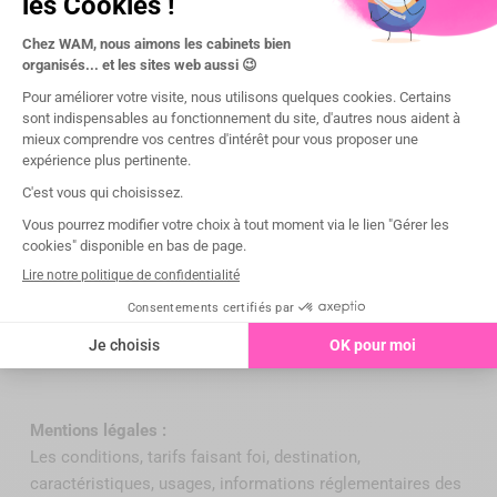
La gamme est organisée selon des codes couleurs qui
permettent d'associer plus rapidement les instruments à
leurs spécificités respectives :
- Mésial ou Postérieur en jaune,
- Implantologie en orange,
- Distal en vert,
- Antérieur en violet,
- Universel en bleu électrique,
- Diagnostique en bleu marine,
- Prémolaire en noir.
Mentions légales :
Les conditions, tarifs faisant foi, destination,
caractéristiques, usages, informations réglementaires des