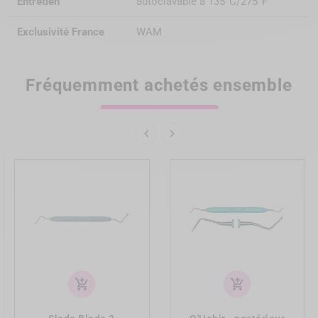
Entretien
autoclavable à 135°C/275°F
Exclusivité France
WAM
Fréquemment achetés ensemble


add_shopping_cart
add_shopping_cart