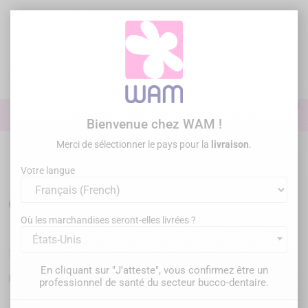
Aller
au
contenu

0

Identifiez-vous
Bienvenue chez WAM !
Merci de sélectionner le pays pour la
livraison
.
Accueil
Paro Chir Implanto
Instrumentation Hygiène
Curettes
O'Hehir
/
O'Hehir - tout secteur
Votre langue
O'Hehir - tout secteur
Où les marchandises seront-elles livrées ?
États-Unis
57,00 €
TTC
En cliquant sur "J'atteste", vous confirmez être un
ZR153
Référence :
professionnel de santé du secteur bucco-dentaire.