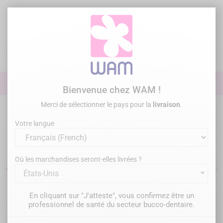
Aller
au
contenu

0

Identifiez-vous
Bienvenue chez WAM !
Merci de sélectionner le pays pour la
livraison
.
Accueil
/
Marques
/
Agsa Gomma
Votre langue
Où les marchandises seront-elles livrées ?
États-Unis
Il y a 1 produit.
En cliquant sur "J'atteste", vous confirmez être un
professionnel de santé du secteur bucco-dentaire.
Pertinence
