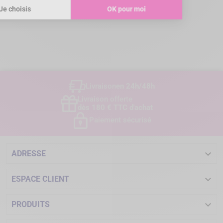
Livraison
en 24h/48h
Livraison offerte
dès 180 € TTC d'achat
Paiement sécurisé

ADRESSE

ESPACE CLIENT

PRODUITS